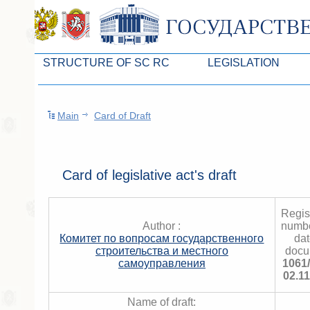
STRUCTURE OF SC RC
LEGISLATION
Leaders of SC ARC
Законопроекты
Main
Card of Draft
Presidium of SC ARC
Бюджет Республики Кры
Deputies of SC ARC
Законы
Permanent commissions of SC ARC
Антикоррупционная эксп
Card of legislative act's draft
Deputy factions of SC ARC
Независимая антикорруп
Regis
Apparatus of SC of the ARC
Информация
Author :
numb
Комитет по вопросам государственного
dat
Советники Председателя ГС РК
Схема законодательного
строительства и местного
docu
самоуправления
1061
Управление делами ГС РК
Статистика законотворч
02.1
Поиск депутата по округу
Name of draft: