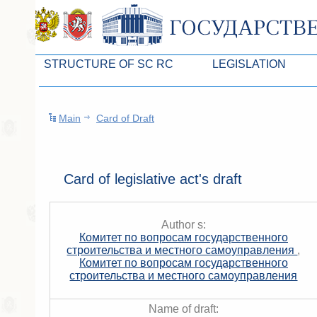
STRUCTURE OF SC RC
LEGISLATION
Leaders of SC ARC
Законопроекты
Main
Card of Draft
Presidium of SC ARC
Бюджет Республики Кры
Deputies of SC ARC
Законы
Permanent commissions of SC ARC
Антикоррупционная эксп
Card of legislative act's draft
Deputy factions of SC ARC
Независимая антикорруп
Apparatus of SC of the ARC
Информация
Author s:
Комитет по вопросам государственного
Советники Председателя ГС РК
Схема законодательного
строительства и местного самоуправления
,
Комитет по вопросам государственного
Управление делами ГС РК
Статистика законотворч
строительства и местного самоуправления
Поиск депутата по округу
Name of draft: