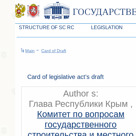
STRUCTURE OF SC RC
LEGISLATION
Leaders of SC ARC
Законопроекты
Main
Card of Draft
Presidium of SC ARC
Бюджет Республики Кры
Deputies of SC ARC
Законы
Permanent commissions of SC ARC
Антикоррупционная эксп
Card of legislative act's draft
Deputy factions of SC ARC
Независимая антикорруп
Author s:
Apparatus of SC of the ARC
Информация
Глава Республики Крым ,
Советники Председателя ГС РК
Схема законодательного
Комитет по вопросам
Управление делами ГС РК
Статистика законотворч
государственного
Поиск депутата по округу
строительства и местного