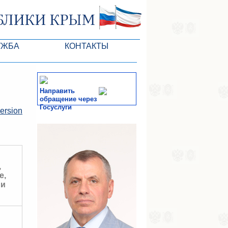
УЖБА
КОНТАКТЫ
 ARC
Направить
обращение через
Госуслуги
version
of the VR
СМИ
-службы
:
,
е,
 и