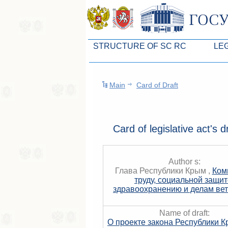
STRUCTURE OF SC RC
LE
Leaders of SC ARC
Законоп
Main
Card of Draft
Presidium of SC ARC
Бюджет 
Deputies of SC ARC
Законы
Permanent commissions of SC ARC
Антикор
Card of legislative act's d
Deputy factions of SC ARC
Независ
Apparatus of SC of the ARC
Информ
Author s:
Глава Республики Крым ,
Ком
Советники Председателя ГС РК
Схема за
труду, социальной защит
здравоохранению и делам ве
Управление делами ГС РК
Статисти
Name of draft:
Поиск депутата по округу
О проекте закона Республики 