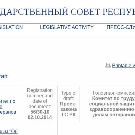
GISLATION
LEGISLATIVE ACTIVITY
ПРЕСС-СЛ
роекты
Normative legal and other acts of SC of the
Анонсы
Республики Крым
Agendas
Лента новостей
Acts of Presidium of SC of the ARC
Фотогалерея
Printable 
рупционная экспертиза
Drafts of normative legal acts and other acts 
Аккредитация 
raft
ARC
имая антикоррупционная экспертиза
Контакты пресс
Registration
Type of
Головная комисия
ация
number and
draft:
Комитет по труду
итет по
date of
Проект
социальной защит
конодательного процесса в РК
е,
document:
закона
здравоохранению
теранов
56/30-10
ГС РК
делам ветеранов
ка законотворчества
02.10.2014
Крым "Об