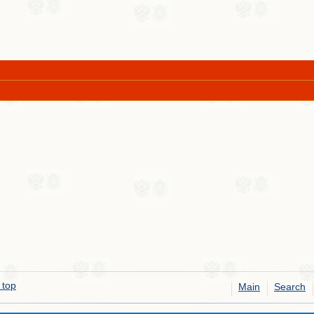
 top
Main
Search