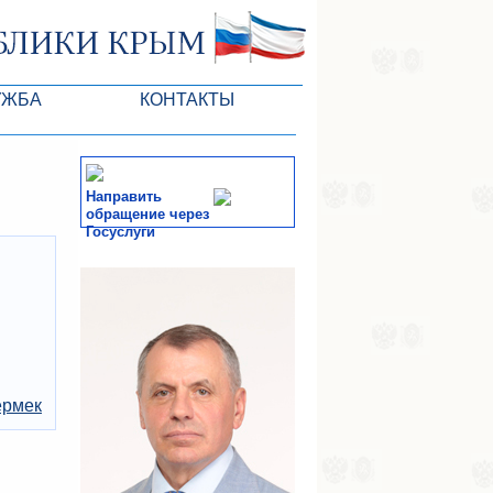
УЖБА
КОНТАКТЫ
ктлары
Направить
обращение через
Госуслуги
СМИ
-службы
ермек