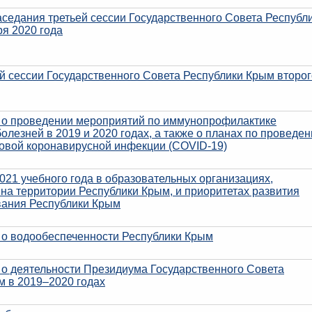
седания третьей сессии Государственного Совета Республ
я 2020 года
й сессии Государственного Совета Республики Крым второг
о проведении мероприятий по иммунопрофилактике
лезней в 2019 и 2020 годах, а также о планах по проведе
новой коронавирусной инфекции (COVID-19)
021 учебного года в образовательных организациях,
на территории Республики Крым, и приоритетах развития
вания Республики Крым
о водообеспеченности Республики Крым
о деятельности Президиума Государственного Совета
м в 2019–2020 годах