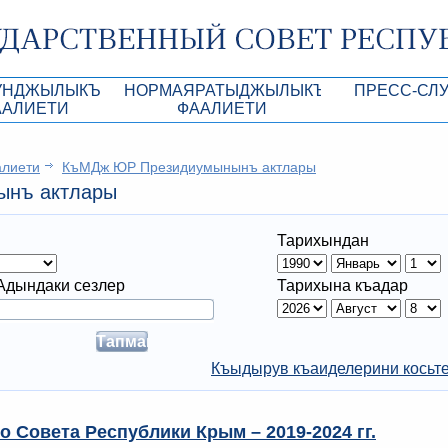
УНДЖЫЛЫКЪ
НОРМАЯРАТЫДЖЫЛЫКЪ
ПРЕСС-СЛ
ААЛИЕТИ
ФААЛИЕТИ
роекты
КъМДж ЮР норматив-укъукъий ве дигер а
Анонсы
алиети
КъМДж ЮР Президиумынынъ актлары
Республики Крым
Кунь тертиплери
Лента новостей
нъ актлары
КъМДж ЮР Президиумынынъ актлары
Фотогалерея
Тарихындан
рупционная экспертиза
КъМДж ЮР норматив-укъукъий ве дигер
Аккредитация 
актларнынъ лейихалары
ры
имая антикоррупционная экспертиза
Контакты пресс
Адындаки сезлер
Тарихына къадар
ация
конодательного процесса в РК
Къыдырув къаиделерини косьт
ка законотворчества
о Совета Республики Крым – 2019-2024 гг.