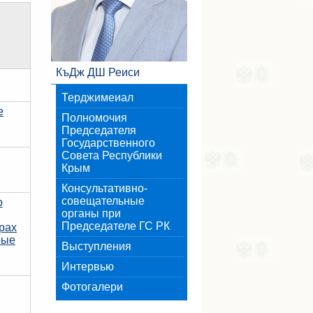
КъДж ДШ Реиси
Терджимеиал
е
Полномочия
Председателя
Государственного
Совета Республики
Крым
Консультативно-
совещательные
о
органы при
Председателе ГС РК
рах
рые
Выступления
Интервью
Фотогалери