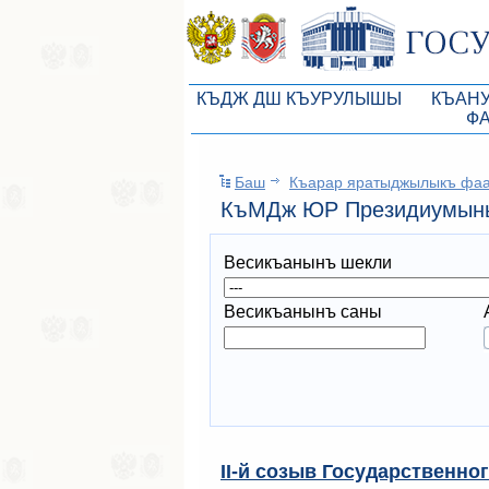
КЪДЖ ДШ КЪУРУЛЫШЫ
КЪАН
Ф
КъМДж ЮР реберлери
Законоп
Баш
Къарар яратыджылыкъ фа
КъМДж ЮР Президиумы
Бюджет 
КъМДж ЮР Президиумыны
Депутатлар корпусы
Законы
Весикъанынъ шекли
КъМДж ЮР даимий комиссиялары
Антикор
КъМДж ЮР депутатлар фракцияла
Независ
Весикъанынъ саны
КъМДж ЮР аппараты
Информ
Советники Председателя ГС РК
Схема за
Управление делами ГС РК
Статисти
Поиск депутата по округу
II-й созыв Государственног