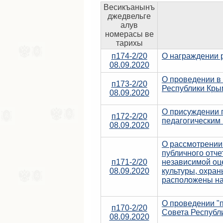
Весикъанынъ
джедвельге
алув
номерасы ве
тарихы
п174-2/20
О награждении 
08.09.2020
О проведении в 
п173-2/20
Республики Кры
08.09.2020
О присуждении 
п172-2/20
педагогическим
08.09.2020
О рассмотрении
публичного отче
п171-2/20
независимой оце
08.09.2020
культуры, охран
расположены на
О проведении "п
п170-2/20
Совета Республ
08.09.2020