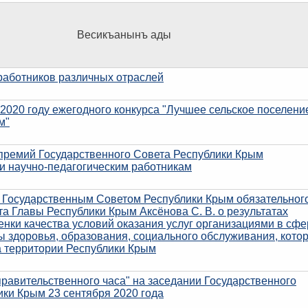
Весикъанынъ ады
работников различных отраслей
2020 году ежегодного конкурса "Лучшее сельское поселени
м"
премий Государственного Совета Республики Крым
 и научно-педагогическим работникам
 Государственным Советом Республики Крым обязательног
та Главы Республики Крым Аксёнова С. В. о результатах
нки качества условий оказания услуг организациями в сфе
ы здоровья, образования, социального обслуживания, кото
 территории Республики Крым
равительственного часа" на заседании Государственного
ики Крым 23 сентября 2020 года