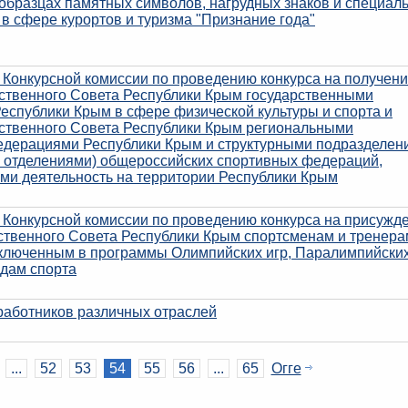
 образцах памятных символов, нагрудных знаков и специал
в сфере курортов и туризма "Признание года"
 Конкурсной комиссии по проведению конкурса на получен
рственного Совета Республики Крым государственными
еспублики Крым в сфере физической культуры и спорта и
рственного Совета Республики Крым региональными
дерациями Республики Крым и структурными подразделен
 отделениями) общероссийских спортивных федераций,
и деятельность на территории Республики Крым
 Конкурсной комиссии по проведению конкурса на присужд
ственного Совета Республики Крым спортсменам и тренера
включенным в программы Олимпийских игр, Паралимпийских
идам спорта
работников различных отраслей
...
52
53
54
55
56
...
65
Огге