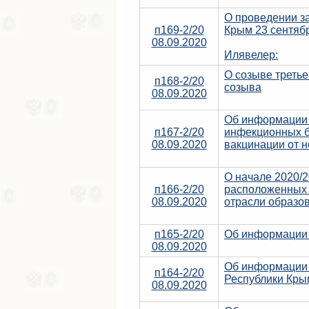
О проведении за
п169-2/20
Крым 23 сентябр
08.09.2020
Илявелер:
О созыве третье
п168-2/20
созыва
08.09.2020
Об информации 
п167-2/20
инфекционных бо
08.09.2020
вакцинации от 
О начале 2020/2
п166-2/20
расположенных 
08.09.2020
отрасли образо
п165-2/20
Об информации 
08.09.2020
Об информации 
п164-2/20
Республики Кры
08.09.2020