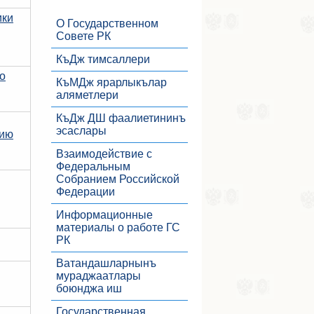
ики
О Государственном
Совете РК
КъДж тимсаллери
о
КъМДж ярарлыкълар
аляметлери
КъДж ДШ фаалиетининъ
эсаслары
нию
Взаимодействие с
Федеральным
Собранием Российской
Федерации
Информационные
материалы о работе ГС
РК
Ватандашларнынъ
мураджаатлары
боюнджа иш
Государственная