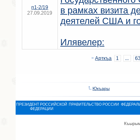
п1-2/19
в рамках визита 
27.09.2019
деятелей США и го
Илявелер:
Арткъа
1
...
6
Юкъары
ПРЕЗИДЕНТ РОССИЙСКОЙ
ПРАВИТЕЛЬСТВО РОССИИ
ФЕДЕРАЛ
ФЕДЕРАЦИИ
Къырым