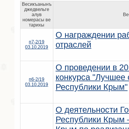
Весикъанынъ
джедвельге
алув
Ве
номерасы ве
тарихы
О награждении ра
п7-2/19
отраслей
03.10.2019
О проведении в 20
конкурса "Лучшее 
п6-2/19
03.10.2019
Республики Крым"
О деятельности Го
Республики Крым 