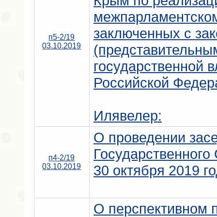
Крым по реализац
межпарламентском
заключенных с за
п5-2/19
03.10.2019
(представительны
государственной в
Российской Федер
Илявелер:
О проведении зас
Государственного
п4-2/19
03.10.2019
30 октября 2019 г
О перспективном 