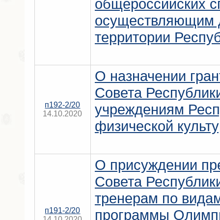
общероссийских с
осуществляющим д
территории Респу
О назначении гран
Совета Республик
п192-2/20
учреждениям Респ
14.10.2020
физической культу
О присуждении пр
Совета Республик
тренерам по видам
п191-2/20
программы Олимпи
14.10.2020