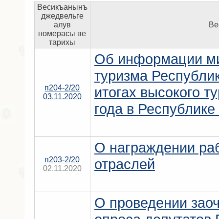
Весикъанынъ
джедвельге
алув
Ве
номерасы ве
тарихы
Об информации ми
туризма Республик
п204-2/20
итогах высокого т
03.11.2020
года в Республике
О награждении ра
п203-2/20
отраслей
02.11.2020
О проведении заоч