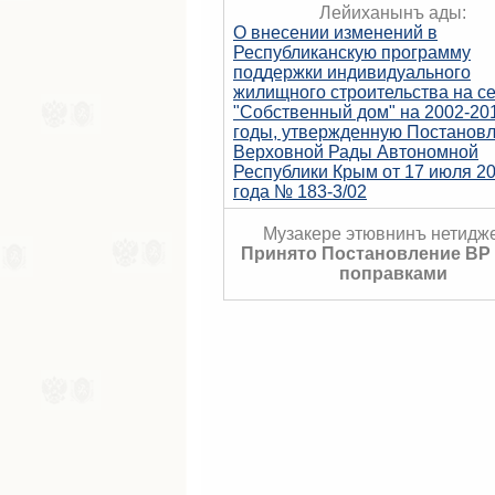
Лейиханынъ ады:
О внесении изменений в
Республиканскую программу
поддержки индивидуального
жилищного строительства на с
"Собственный дом" на 2002-20
годы, утвержденную Постанов
Верховной Рады Автономной
Республики Крым от 17 июля 2
года № 183-3/02
Музакере этювнинъ нетидже
Принято Постановление ВР 
поправками