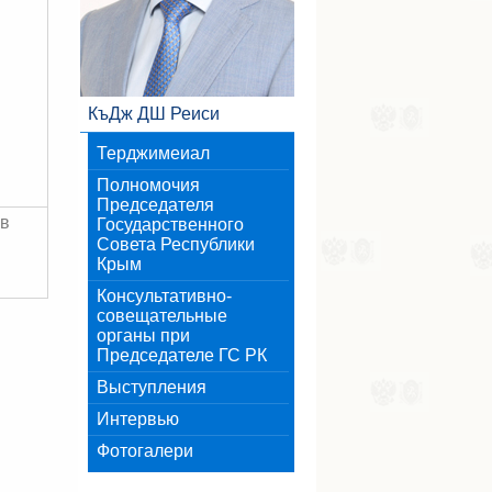
КъДж ДШ Реиси
Терджимеиал
Полномочия
Председателя
ув
Государственного
Совета Республики
Крым
Консультативно-
совещательные
органы при
Председателе ГС РК
Выступления
Интервью
Фотогалери