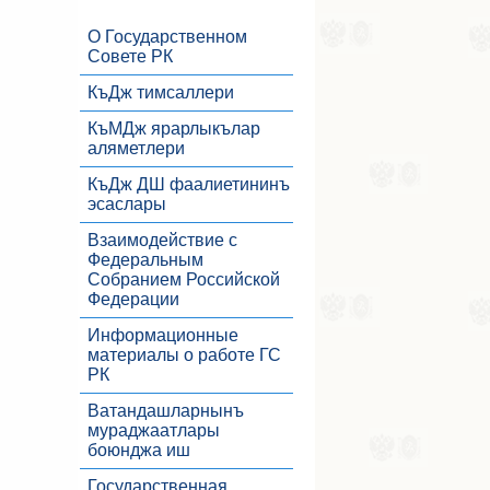
О Государственном
Совете РК
КъДж тимсаллери
КъМДж ярарлыкълар
аляметлери
КъДж ДШ фаалиетининъ
эсаслары
Взаимодействие с
Федеральным
Собранием Российской
Федерации
Информационные
материалы о работе ГС
РК
Ватандашларнынъ
мураджаатлары
боюнджа иш
Государственная