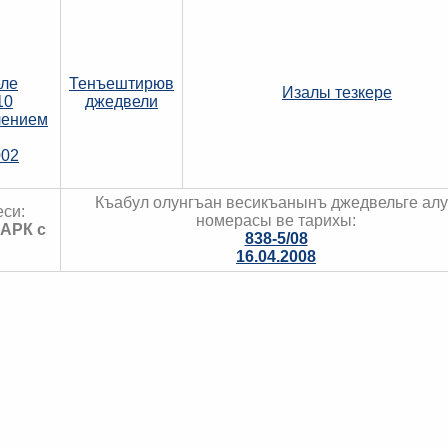
еле
Тенъештирюв
Изалы тезкере
10
джедвели
лением
002
Къабул олунгъан весикъанынъ джедвельге ал
си:
номерасы ве тарихы:
АРК с
838-5/08
16.04.2008