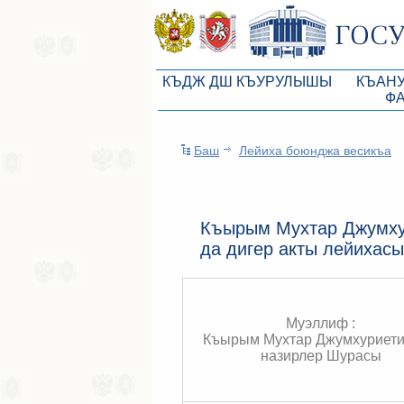
КЪДЖ ДШ КЪУРУЛЫШЫ
КЪАН
Ф
КъМДж ЮР реберлери
Законоп
Баш
Лейиха боюнджа весикъа
КъМДж ЮР Президиумы
Бюджет 
Депутатлар корпусы
Законы
КъМДж ЮР даимий комиссиялары
Антикор
Къырым Мухтар Джумху
да дигер акты лейихас
КъМДж ЮР депутатлар фракцияла
Независ
КъМДж ЮР аппараты
Информ
Советники Председателя ГС РК
Схема за
Муэллиф :
Къырым Мухтар Джумхуриет
Управление делами ГС РК
Статисти
назирлер Шурасы
Поиск депутата по округу