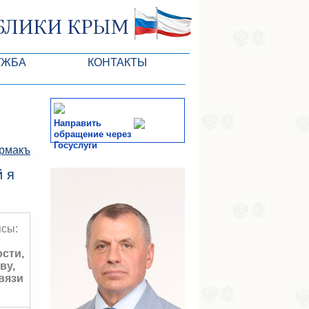
УЖБА
КОНТАКТЫ
ктлары
Направить
обращение через
Госуслуги
рмакъ
СМИ
 я
-службы
сы:
сти,
ву,
вязи