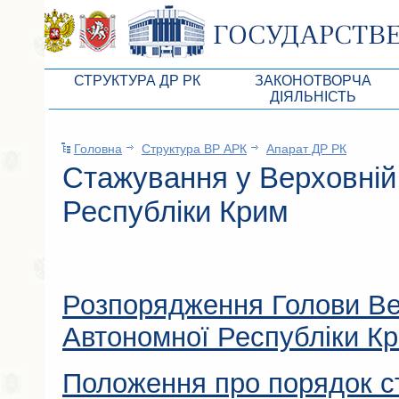
СТРУКТУРА ДР РК
ЗАКОНОТВОРЧА
ДІЯЛЬНІСТЬ
Керівництво ВР АРК
Законопроекты
Головна
Структура ВР АРК
Апарат ДР РК
Президія ВР АРК
Бюджет Республики Кры
Стажування у Верховній
Депутатський корпус
Законы
Республіки Крим
Постійні комісії ВР АРК
Антикоррупционная эксп
Депутатські фракції ВР АРК
Независимая антикорруп
Апарат ДР РК
Информация
Розпорядження Голови Ве
Советники Председателя ГС РК
Схема законодательного
Автономної Республіки К
Управление делами ГС РК
Статистика законотворч
Поиск депутата по округу
Положення про порядок с