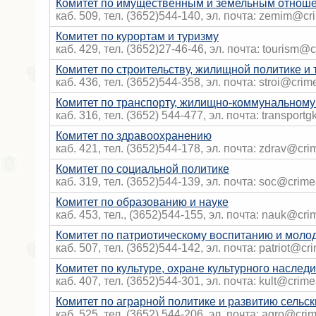
Комитет по имущественным и земельным отнош
каб. 509, тел. (3652)544-140, эл. почта: zemim@cr
Комитет по курортам и туризму
каб. 429, тел. (3652)27-46-46, эл. почта: tourism@
Комитет по строительству, жилищной политике и
каб. 436, тел. (3652)544-358, эл. почта: stroi@crim
Комитет по транспорту, жилищно-коммунальному
каб. 316, тел. (3652) 544-477, эл. почта: transport
Комитет по здравоохранению
каб. 421, тел. (3652)544-178, эл. почта: zdrav@cri
Комитет по социальной политике
каб. 319, тел. (3652)544-139, эл. почта: soc@crime
Комитет по образованию и науке
каб. 453, тел., (3652)544-155, эл. почта: nauk@cri
Комитет по патриотическому воспитанию и моло
каб. 507, тел. (3652)544-142, эл. почта: patriot@cr
Комитет по культуре, охране культурного наследи
каб. 407, тел. (3652)544-301, эл. почта: kult@crime
Комитет по аграрной политике и развитию сельс
каб. 525, тел. (3652) 544-206, эл. почта: agro@cri