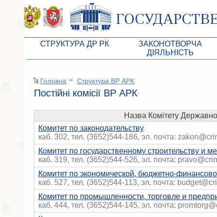
СТРУКТУРА ДР РК
ЗАКОНОТВОРЧА
ДІЯЛЬНІСТЬ
Керівництво ВР АРК
Законопроекты
Головна
Структура ВР АРК
Президія ВР АРК
Бюджет Республики Кры
Постійні комісії ВР АРК
Депутатський корпус
Законы
Назва Комітету Державно
Постійні комісії ВР АРК
Антикоррупционная эксп
Комитет по законодательству
Депутатські фракції ВР АРК
Независимая антикорруп
каб. 302, тел. (3652)544-186, эл. почта: zakon@cri
Комитет по государственному строительству и 
Апарат ДР РК
Информация
каб. 319, тел. (3652)544-526, эл. почта: pravo@cri
Советники Председателя ГС РК
Схема законодательного
Комитет по экономической, бюджетно-финансово
каб. 527, тел. (3652)544-113, эл. почта: budget@cr
Управление делами ГС РК
Статистика законотворч
Комитет по промышленности, торговле и предпр
Поиск депутата по округу
каб. 444, тел. (3652)544-145, эл. почта: promtorg@