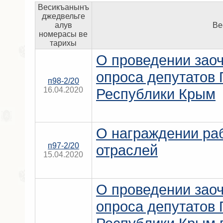
Весикъанынъ
джедвельге
алув
Ве
номерасы ве
тарихы
О проведении заоч
опроса депутатов 
п98-2/20
16.04.2020
Республики Крым
О награждении ра
п97-2/20
отраслей
15.04.2020
О проведении заоч
опроса депутатов 