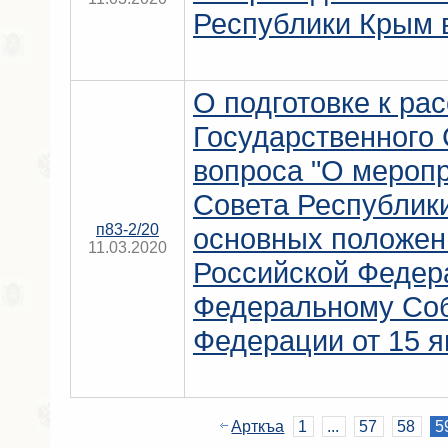
Республики Крым в
О подготовке к ра
Государственного
вопроса "О меропр
Совета Республик
п83-2/20
основных положен
11.03.2020
Российской Федера
Федеральному Со
Федерации от 15 я
Арткъа
1
...
57
58
5