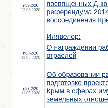
посвященных Дню
п89-2/20
12.03.2020
референдума 2014
воссоединения Кр
Илявелер:
О награждении ра
п88-2/20
отраслей
11.03.2020
Об образовании р
подготовке проект
п87-2/20
Крым в сферах им
11.03.2020
земельных отнош