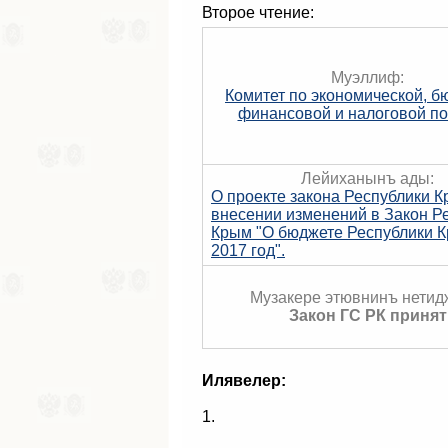
Второе чтение:
Муэллиф:
Комитет по экономической, б
финансовой и налоговой по
Лейиханынъ ады:
О проекте закона Республики К
внесении изменений в Закон Р
Крым "О бюджете Республики 
2017 год".
Музакере этювнинъ нетид
Закон ГС РК принят
Илявелер:
1.