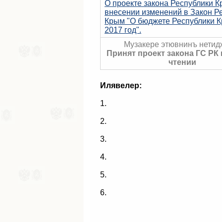
О проекте закона Республики К
внесении изменений в Закон Р
Крым "О бюджете Республики 
2017 год".
Музакере этювнинъ нетид
Принят проект закона ГС РК
чтении
Илявелер:
1.
2.
3.
4.
5.
6.