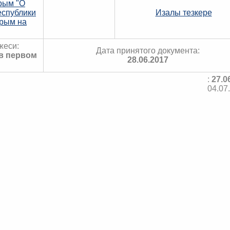
рым "О
еспублики
Изалы тезкере
Крым на
жеси:
Дата принятого документа:
 в первом
28.06.2017
:
27.0
04.07