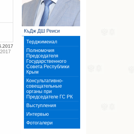
КъДж ДШ Реиси
Терджимеиал
6.2017
Полномочия
.2017
Председателя
Государственного
Совета Республики
Крым
Консультативно-
совещательные
органы при
Председателе ГС РК
Выступления
Интервью
Фотогалери