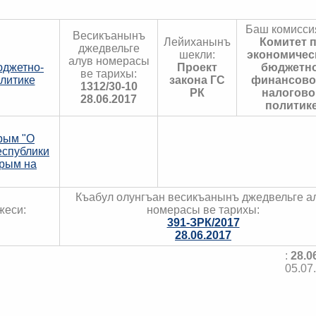
Баш комисси
Весикъанынъ
Лейиханынъ
Комитет 
джедвельге
шекли:
экономичес
алув номерасы
юджетно-
Проект
бюджетно
ве тарихы:
литике
закона ГС
финансово
1312/30-10
РК
налогово
28.06.2017
политик
рым "О
еспублики
Крым на
Къабул олунгъан весикъанынъ джедвельге а
жеси:
номерасы ве тарихы:
391-ЗРК/2017
28.06.2017
:
28.0
05.07