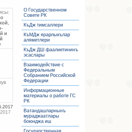
О Государственном
ясы:
Совете РК
по
кой,
КъДж тимсаллери
-
й и
КъМДж ярарлыкълар
й
аляметлери
е
КъДж ДШ фаалиетининъ
эсаслары
Взаимодействие с
Федеральным
Собранием Российской
Федерации
лув
Информационные
материалы о работе ГС
РК
6.2017
Ватандашларнынъ
.2017
мураджаатлары
боюнджа иш
Государственная