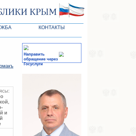
УЖБА
КОНТАКТЫ
ктлары
Направить
обращение через
Госуслуги
рмакъ
СМИ
-службы
ясы:
по
кой,
-
й и
й
е