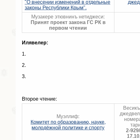
"О внесении изменений в отдельные
джед
законы Республики Крым".
Музакере этювнинъ нетиджеси:
Принят проект закона ГС РК в
первом чтении
Илявелер:
1.
2.
3.
Второе чтение:
Весик
джедвел
Муэллиф:
номер
Комитет по образованию, науке,
тар
молодёжной политике и спорту
2-929
17.10