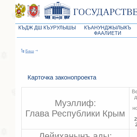
КЪДЖ ДШ КЪУРУЛЫШЫ
КЪАНУНДЖЫЛЫКЪ
ФААЛИЕТИ
КъМДж ЮР реберлери
Законопроекты
Баш
КъМДж ЮР Президиумы
Бюджет Республики Кры
Депутатлар корпусы
Законы
КъМДж ЮР даимий комиссиялары
Антикоррупционная эксп
Карточка законопроекта
КъМДж ЮР депутатлар фракциялары
Независимая антикорруп
В
КъМДж ЮР аппараты
Информация
д
Муэллиф:
Советники Председателя ГС РК
Схема законодательного
н
Глава Республики Крым
Управление делами ГС РК
Статистика законотворч
2
Поиск депутата по округу
Лейиханынъ ады: