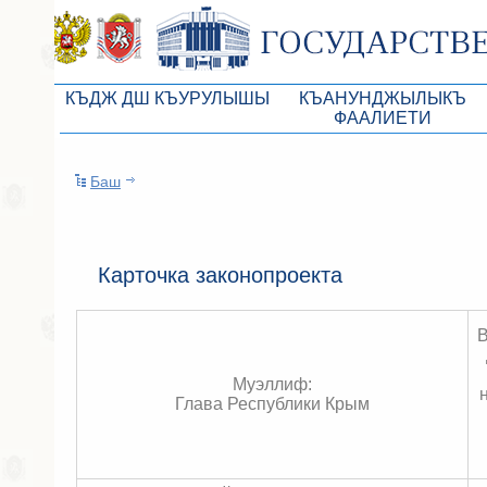
КЪДЖ ДШ КЪУРУЛЫШЫ
КЪАНУНДЖЫЛЫКЪ
ФААЛИЕТИ
КъМДж ЮР реберлери
Законопроекты
Баш
КъМДж ЮР Президиумы
Бюджет Республики Кры
Депутатлар корпусы
Законы
КъМДж ЮР даимий комиссиялары
Антикоррупционная эксп
Карточка законопроекта
КъМДж ЮР депутатлар фракциялары
Независимая антикорруп
КъМДж ЮР аппараты
Информация
Советники Председателя ГС РК
Схема законодательного
Муэллиф:
Глава Республики Крым
Управление делами ГС РК
Статистика законотворч
Поиск депутата по округу