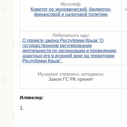
Муэллиф:
Комитет по экономической, бюджетно-
финансовой и налоговой политике
Лейиханынъ ады:
О проекте закона Республики Крым "О
государственном регулировании
деятельности по организации и проведению
азартных игр в игорной зоне на территории
Республики Крым".
Музакере этювнинъ нетиджеси:
Закон ГС РК принят
Илявелер:
1.