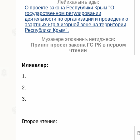
Лейиханынъ ады:
О проекте закона Республики Крым "О
государственном регулировании
деятельности по организации и проведению
азартных игр в игорной зоне на территории
Республики Крым".
Музакере этювнинъ нетиджеси:
Принят проект закона ГС РК в первом
чтении
Илявелер:
1.
2.
3.
Второе чтение: