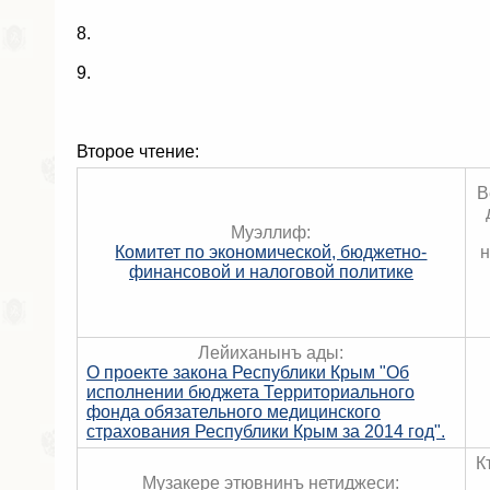
8.
9.
Второе чтение:
В
Муэллиф:
Комитет по экономической, бюджетно-
н
финансовой и налоговой политике
Лейиханынъ ады:
О проекте закона Республики Крым "Об
исполнении бюджета Территориального
фонда обязательного медицинского
страхования Республики Крым за 2014 год".
К
Музакере этювнинъ нетиджеси: