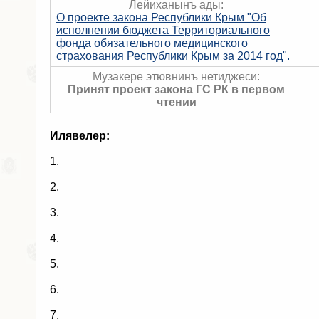
Лейиханынъ ады:
О проекте закона Республики Крым "Об
исполнении бюджета Территориального
фонда обязательного медицинского
страхования Республики Крым за 2014 год".
Музакере этювнинъ нетиджеси:
Принят проект закона ГС РК в первом
чтении
Илявелер:
1.
2.
3.
4.
5.
6.
7.