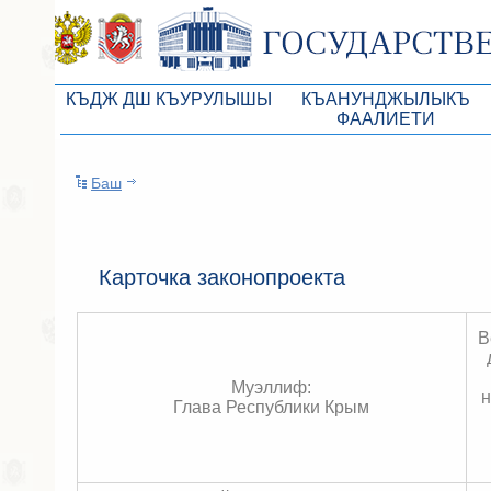
КЪДЖ ДШ КЪУРУЛЫШЫ
КЪАНУНДЖЫЛЫКЪ
ФААЛИЕТИ
КъМДж ЮР реберлери
Законопроекты
Баш
КъМДж ЮР Президиумы
Бюджет Республики Кры
Депутатлар корпусы
Законы
КъМДж ЮР даимий комиссиялары
Антикоррупционная эксп
Карточка законопроекта
КъМДж ЮР депутатлар фракциялары
Независимая антикорруп
В
КъМДж ЮР аппараты
Информация
Советники Председателя ГС РК
Схема законодательного
Муэллиф:
н
Глава Республики Крым
Управление делами ГС РК
Статистика законотворч
Поиск депутата по округу