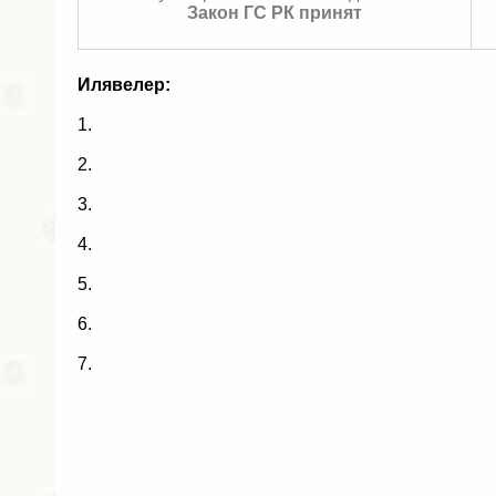
Закон ГС РК принят
Илявелер:
1.
2.
3.
4.
5.
6.
7.