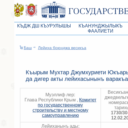
КЪДЖ ДШ КЪУРУЛЫШЫ
КЪАНУНДЖЫЛЫКЪ
ФААЛИЕТИ
КъМДж ЮР реберлери
Законопроекты
Баш
Лейиха боюнджа весикъа
КъМДж ЮР Президиумы
Бюджет Республики Кры
Депутатлар корпусы
Законы
КъМДж ЮР даимий комиссиялары
Антикоррупционная эксп
Къырым Мухтар Джумхуриети Юкъары
да дигер акты лейихасынынъ варакъ
КъМДж ЮР депутатлар фракциялары
Независимая антикорруп
КъМДж ЮР аппараты
Информация
Весикъа
Муэллиф лер:
джедвельг
Советники Председателя ГС РК
Глава Республики Крым ,
Схема законодательного
Комитет
номерас
по государственному
тарих
Управление делами ГС РК
строительству и местному
Статистика законотворч
1730/30
самоуправлению
12.02.2
Поиск депутата по округу
Лейиханынъ ады: