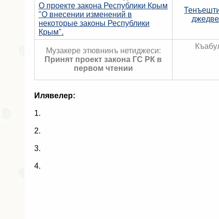
О проекте закона Республики Крым
Тенъешт
"О внесении изменений в
джедве
некоторые законы Республики
Крым".
Къабу
Музакере этювнинъ нетиджеси:
Принят проект закона ГС РК в
первом чтении
Илявелер:
1.
2.
3.
4.