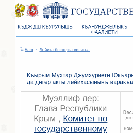
КЪДЖ ДШ КЪУРУЛЫШЫ
КЪАНУНДЖЫЛЫКЪ
ФААЛИЕТИ
КъМДж ЮР реберлери
Законопроекты
Баш
Лейиха боюнджа весикъа
КъМДж ЮР Президиумы
Бюджет Республики Кры
Депутатлар корпусы
Законы
КъМДж ЮР даимий комиссиялары
Антикоррупционная эксп
Къырым Мухтар Джумхуриети Юкъары
да дигер акты лейихасынынъ варакъ
КъМДж ЮР депутатлар фракциялары
Независимая антикорруп
КъМДж ЮР аппараты
Информация
Муэллиф лер:
Советники Председателя ГС РК
Схема законодательного
Глава Республики
Вес
Управление делами ГС РК
Статистика законотворч
Крым ,
Комитет по
дж
Поиск депутата по округу
государственному
ном