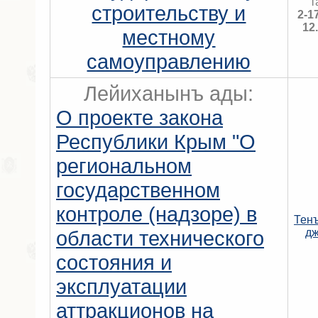
т
строительству и
2-1
12
местному
самоуправлению
Лейиханынъ ады:
О проекте закона
Республики Крым "О
региональном
государственном
контроле (надзоре) в
Тен
области технического
д
состояния и
эксплуатации
аттракционов на