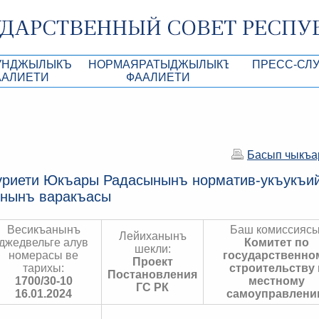
УНДЖЫЛЫКЪ
НОРМАЯРАТЫДЖЫЛЫКЪ
ПРЕСС-СЛ
ААЛИЕТИ
ФААЛИЕТИ
роекты
КъМДж ЮР норматив-укъукъий ве дигер а
Анонсы
Республики Крым
Кунь тертиплери
Лента новостей
КъМДж ЮР Президиумынынъ актлары
Фотогалерея
Басып чыкъа
рупционная экспертиза
КъМДж ЮР норматив-укъукъий ве дигер
Аккредитация 
риети Юкъары Радасынынъ норматив-укъукъий
актларнынъ лейихалары
ынынъ варакъасы
ры
имая антикоррупционная экспертиза
Контакты пресс
ация
Весикъанынъ
Баш комиссиясы
Лейиханынъ
джедвельге алув
Комитет по
конодательного процесса в РК
шекли:
номерасы ве
государственно
Проект
тарихы:
строительству 
ка законотворчества
Постановления
1700/30-10
местному
ГС РК
16.01.2024
самоуправлен