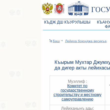
КЪДЖ ДШ КЪУРУЛЫШЫ
КЪАН
Ф
КъМДж ЮР реберлери
Законоп
Баш
Лейиха боюнджа весикъа
КъМДж ЮР Президиумы
Бюджет 
Депутатлар корпусы
Законы
КъМДж ЮР даимий комиссиялары
Антикор
Къырым Мухтар Джумху
да дигер акты лейихас
КъМДж ЮР депутатлар фракцияла
Независ
КъМДж ЮР аппараты
Информ
Муэллиф :
Советники Председателя ГС РК
Комитет по
Схема за
государственному
Управление делами ГС РК
строительству и местному
Статисти
самоуправлению
Поиск депутата по округу
Лейиханынъ ады: