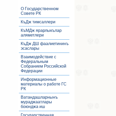
О Государственном
Совете РК
КъДж тимсаллери
КъМДж ярарлыкълар
аляметлери
КъДж ДШ фаалиетининъ
эсаслары
Взаимодействие с
Федеральным
Собранием Российской
Федерации
Информационные
материалы о работе ГС
РК
Ватандашларнынъ
мураджаатлары
боюнджа иш
Государственная