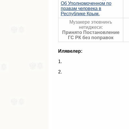
Об Уполномоченном по
правам человека в
Республике Крым.
Музакере этювнинъ
нетиджеси:
Принято Постановление
ГС РК без поправок
Илявелер:
1.
2.