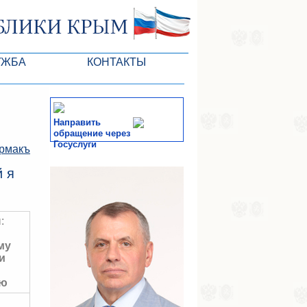
УЖБА
КОНТАКТЫ
ктлары
Направить
обращение через
Госуслуги
рмакъ
СМИ
 я
-службы
:
му
и
ию