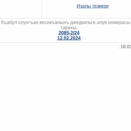
Изалы тезкере
Къабул олунгъан весикъанынъ джедвельге алув номерасы
тарихы:
2085-2/24
12.02.2024
:
16.0