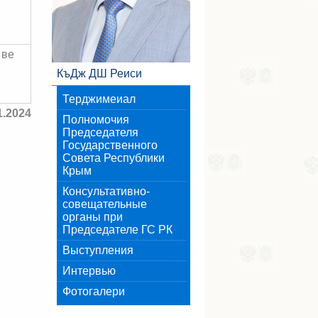
 ве
КъДж ДШ Реиси
Терджимеиал
1.2024
Полномочия
Председателя
Государственного
Совета Республики
Крым
Консультативно-
совещательные
органы при
Председателе ГС РК
Выступления
Интервью
Фотогалери