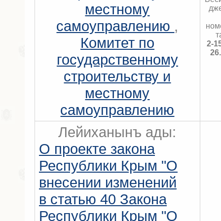
местному
дж
самоуправлению
,
ном
т
Комитет по
2-1
26
государственному
строительству и
местному
самоуправлению
Лейиханынъ ады:
О проекте закона
Республики Крым "О
внесении изменений
в статью 40 Закона
Республики Крым "О