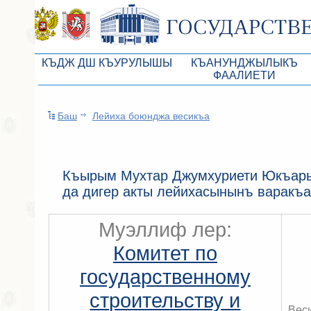
КЪДЖ ДШ КЪУРУЛЫШЫ
КЪАНУНДЖЫЛЫКЪ
ФААЛИЕТИ
КъМДж ЮР реберлери
Законопроекты
Баш
Лейиха боюнджа весикъа
КъМДж ЮР Президиумы
Бюджет Республики Кры
Депутатлар корпусы
Законы
КъМДж ЮР даимий комиссиялары
Антикоррупционная эксп
Къырым Мухтар Джумхуриети Юкъары
да дигер акты лейихасынынъ варакъ
КъМДж ЮР депутатлар фракциялары
Независимая антикорруп
КъМДж ЮР аппараты
Информация
Муэллиф лер:
Советники Председателя ГС РК
Схема законодательного
Комитет по
Управление делами ГС РК
Статистика законотворч
государственному
Поиск депутата по округу
строительству и
Вес