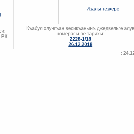
Изалы тезкере
и
Къабул олунгъан весикъанынъ джедвельге алу
си:
номерасы ве тарихы:
 РК
2228-1/18
26.12.2018
:
24.1