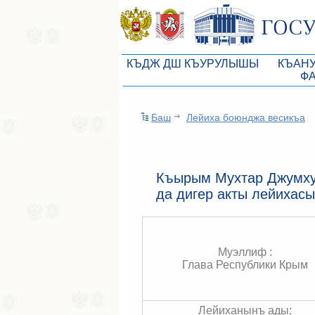
КЪДЖ ДШ КЪУРУЛЫШЫ
КЪАН
Ф
КъМДж ЮР реберлери
Законоп
Баш
Лейиха боюнджа весикъа
КъМДж ЮР Президиумы
Бюджет 
Депутатлар корпусы
Законы
КъМДж ЮР даимий комиссиялары
Антикор
Къырым Мухтар Джумху
да дигер акты лейихас
КъМДж ЮР депутатлар фракцияла
Независ
КъМДж ЮР аппараты
Информ
Советники Председателя ГС РК
Схема за
Муэллиф :
Глава Республики Крым
Управление делами ГС РК
Статисти
Поиск депутата по округу
Лейиханынъ ады: