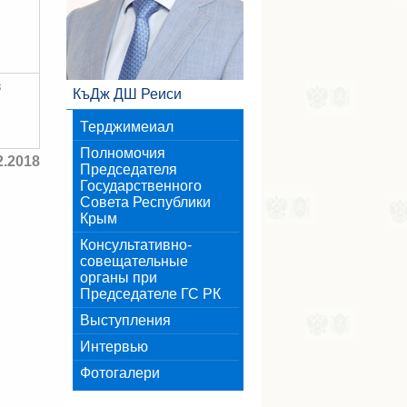
в
КъДж ДШ Реиси
Терджимеиал
Полномочия
2.2018
Председателя
Государственного
Совета Республики
Крым
Консультативно-
совещательные
органы при
Председателе ГС РК
Выступления
Интервью
Фотогалери