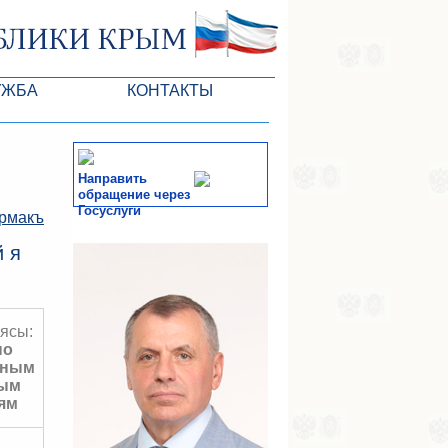
УЖБА
КОНТАКТЫ
ктлары
Направить
обращение через
Госуслуги
рмакъ
СМИ
 я
-службы
ясы:
по
нным
ным
ям