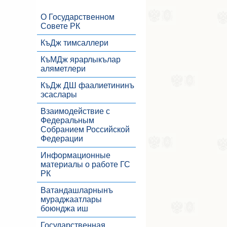
О Государственном
Совете РК
КъДж тимсаллери
КъМДж ярарлыкълар
аляметлери
КъДж ДШ фаалиетининъ
эсаслары
Взаимодействие с
Федеральным
Собранием Российской
Федерации
Информационные
материалы о работе ГС
РК
Ватандашларнынъ
мураджаатлары
боюнджа иш
Государственная