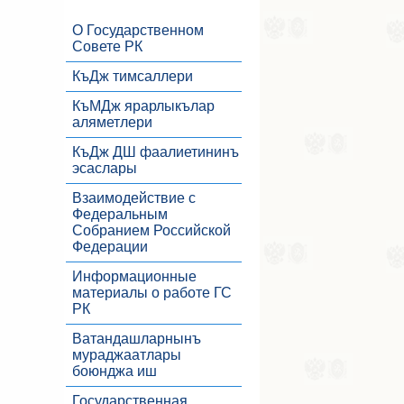
О Государственном
Совете РК
КъДж тимсаллери
КъМДж ярарлыкълар
аляметлери
КъДж ДШ фаалиетининъ
эсаслары
Взаимодействие с
Федеральным
Собранием Российской
Федерации
Информационные
материалы о работе ГС
РК
Ватандашларнынъ
мураджаатлары
боюнджа иш
Государственная