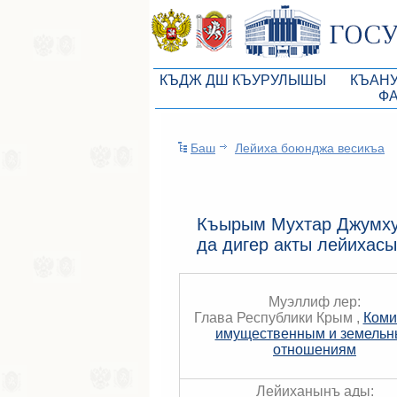
КЪДЖ ДШ КЪУРУЛЫШЫ
КЪАН
Ф
КъМДж ЮР реберлери
Законоп
Баш
Лейиха боюнджа весикъа
КъМДж ЮР Президиумы
Бюджет 
Депутатлар корпусы
Законы
КъМДж ЮР даимий комиссиялары
Антикор
Къырым Мухтар Джумху
да дигер акты лейихас
КъМДж ЮР депутатлар фракцияла
Независ
КъМДж ЮР аппараты
Информ
Муэллиф лер:
Советники Председателя ГС РК
Схема за
Глава Республики Крым ,
Коми
имущественным и земель
Управление делами ГС РК
Статисти
отношениям
Поиск депутата по округу
Лейиханынъ ады: