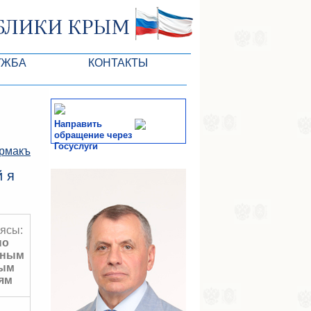
УЖБА
КОНТАКТЫ
ктлары
Направить
обращение через
Госуслуги
рмакъ
СМИ
 я
-службы
ясы:
по
нным
ным
ям