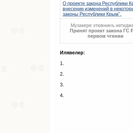
О проекте закона Республики К
внесении изменений в некотор
законы Республики Крым".
Музакере этювнинъ нетидже
Принят проект закона ГС 
первом чтении
Илявелер:
1.
2.
3.
4.