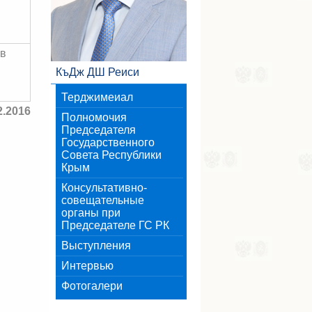
ув
КъДж ДШ Реиси
Терджимеиал
2.2016
Полномочия
Председателя
Государственного
Совета Республики
Крым
Консультативно-
совещательные
органы при
Председателе ГС РК
Выступления
Интервью
Фотогалери