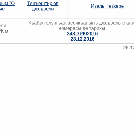
рым "О
Тенъештирюв
Изалы тезкере
ые
джедвели
Къабул олунгъан весикъанынъ джедвельге ал
си:
номерасы ве тарихы:
РК в
348-ЗРК/2016
28.12.2016
:
26.1