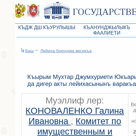
КЪДЖ ДШ КЪУРУЛЫШЫ
КЪАНУНДЖЫЛЫКЪ
ФААЛИЕТИ
КъМДж ЮР реберлери
Законопроекты
Баш
Лейиха боюнджа весикъа
КъМДж ЮР Президиумы
Бюджет Республики Кры
Депутатлар корпусы
Законы
КъМДж ЮР даимий комиссиялары
Антикоррупционная эксп
Къырым Мухтар Джумхуриети Юкъары
да дигер акты лейихасынынъ варакъ
КъМДж ЮР депутатлар фракциялары
Независимая антикорруп
КъМДж ЮР аппараты
Информация
Муэллиф лер:
В
Советники Председателя ГС РК
Схема законодательного
КОНОВАЛЕНКО Галина
д
Управление делами ГС РК
Статистика законотворч
Ивановна
,
Комитет по
н
Поиск депутата по округу
имущественным и
2