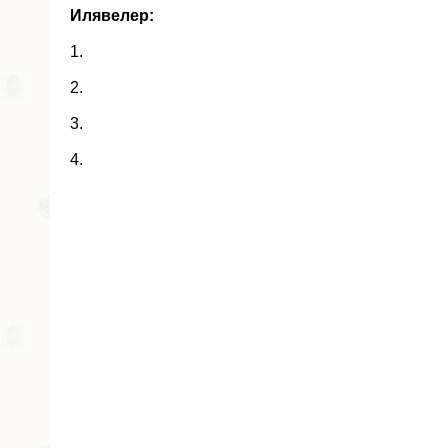
Илявелер:
1.
2.
3.
4.