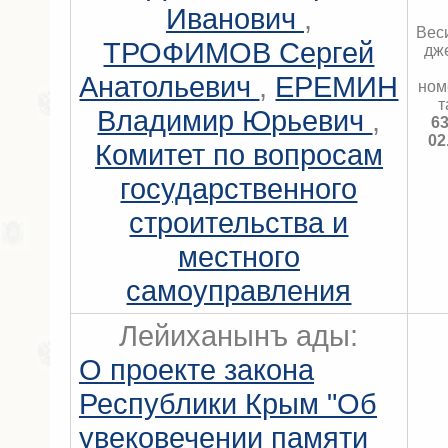
Иванович
,
Вес
ТРОФИМОВ Сергей
дж
Анатольевич
,
ЕРЕМИН
ном
т
Владимир Юрьевич
,
63
02
Комитет по вопросам
государственного
строительства и
местного
самоуправления
Лейиханынъ ады:
О проекте закона
Республики Крым "Об
увековечении памяти