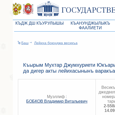
КЪДЖ ДШ КЪУРУЛЫШЫ
КЪАНУНДЖЫЛЫКЪ
ФААЛИЕТИ
КъМДж ЮР реберлери
Законопроекты
Баш
Лейиха боюнджа весикъа
КъМДж ЮР Президиумы
Бюджет Республики Кры
Депутатлар корпусы
Законы
КъМДж ЮР даимий комиссиялары
Антикоррупционная эксп
Къырым Мухтар Джумхуриети Юкъары
да дигер акты лейихасынынъ варакъ
КъМДж ЮР депутатлар фракциялары
Независимая антикорруп
КъМДж ЮР аппараты
Информация
Весик
Советники Председателя ГС РК
Схема законодательного
джедвел
Муэллиф :
номер
Управление делами ГС РК
Статистика законотворч
БОБКОВ Владимир Витальевич
тар
2-558
Поиск депутата по округу
14.09