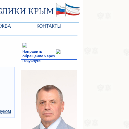
УЖБА
КОНТАКТЫ
Направить
обращение через
Госуслуги
тів ВР
СМИ
-службы
шуком