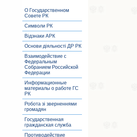
О Государственном
Совете РК
Символи РК
Відзнаки АРК
Основи діяльності ДР РК
Взаимодействие с
Федеральным
Собранием Российской
Федерации
Информационные
материалы о работе ГС
РК
Робота зі зверненнями
громадян
Государственная
гражданская служба
Противодействие