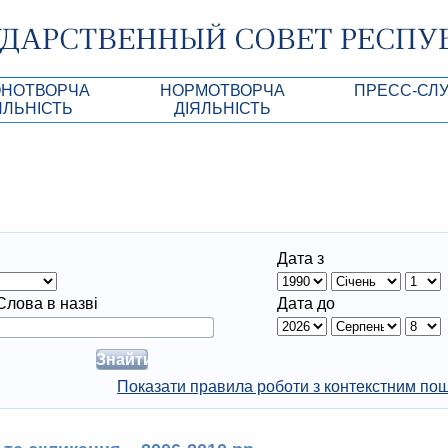
ОНОТВОРЧА
НОРМОТВОРЧА
ПРЕСС-СЛ
ЯЛЬНІСТЬ
ДIЯЛЬНIСТЬ
роекты
Нормативно-правовi та iншi акти ВР АРК
Анонсы
Республики Крым
Порядок денний
Лента новостей
Акти Президії ВР АРК
Фотогалерея
рупционная экспертиза
Проекти нормативно-правових та інших ак
Аккредитация 
Дата з
АРК
имая антикоррупционная экспертиза
Контакты пресс
Слова в назві
Дата до
ация
конодательного процесса в РК
ка законотворчества
Показати правила роботи з контекстним по