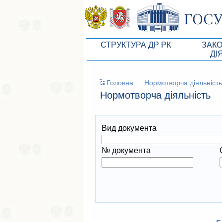
СТРУКТУРА ДР РК
ЗАК
ДІ
Керівництво ВР АРК
Законоп
Головна
Нормотворча дiяльнiсть
Президія ВР АРК
Бюджет 
Нормотворча дiяльнiсть
Депутатський корпус
Законы
Постійні комісії ВР АРК
Антикор
Вид документа
Депутатські фракції ВР АРК
Независ
№ документа
Апарат ДР РК
Информ
Советники Председателя ГС РК
Схема за
Управление делами ГС РК
Статисти
Поиск депутата по округу