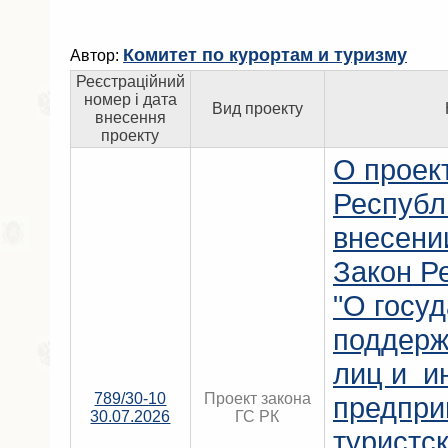
Комитет по курортам и туризму
Автор:
Реєстраційний
номер і дата
Вид проекту
внесення
проекту
О проек
Республ
внесени
Закон Р
"О госу
поддерж
лиц и и
789/30-10
Проект закона
предпри
30.07.2026
ГС РК
туристс