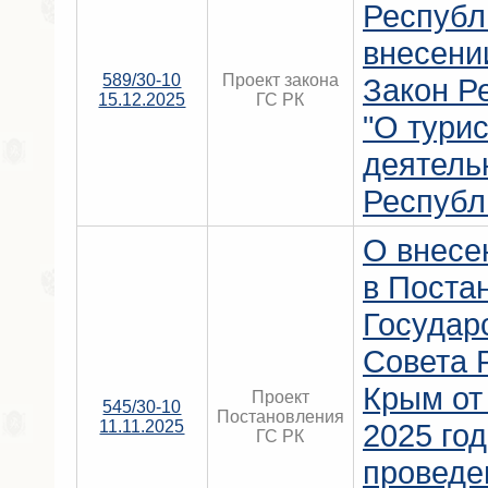
Республ
внесени
589/30-10
Проект закона
Закон Р
15.12.2025
ГС РК
"О тури
деятель
Республ
О внесе
в Поста
Государ
Совета 
Крым от
Проект
545/30-10
Постановления
11.11.2025
2025 го
ГС РК
проведе