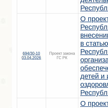
Республ
О проек
Республ
внесени
в статью
Республ
694/30-10
Проект закона
03.04.2026
ГС РК
организ
обеспеч
детей и 
оздоров
Республ
О проек