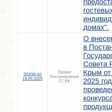
предост
гостевы
индивид
домах".
О внесе
в Поста
Государ
Совета 
Крым от
Проект
353/30-10
Постановления
19.05.2025
2025 го
ГС РК
проведе
конкурс
продукц