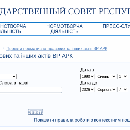
ОНОТВОРЧА
НОРМОТВОРЧА
ПРЕСС-СЛ
ЯЛЬНІСТЬ
ДIЯЛЬНIСТЬ
роекты
Нормативно-правовi та iншi акти ВР АРК
Анонсы
Проекти нормативно-правових та інших актів ВР АРК
Республики Крым
Порядок денний
Лента новостей
вих та інших актів ВР АРК
Акти Президії ВР АРК
Фотогалерея
Дата з
рупционная экспертиза
Проекти нормативно-правових та інших ак
Аккредитация 
АРК
имая антикоррупционная экспертиза
Контакты пресс
Слова в назві
Дата до
ация
конодательного процесса в РК
ка законотворчества
Показати правила роботи з контекстним по