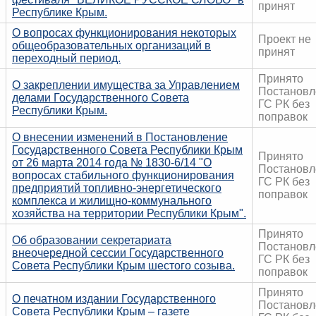
принят
Республике Крым.
О вопросах функционирования некоторых
Проект не
общеобразовательных организаций в
принят
переходный период.
Принято
О закреплении имущества за Управлением
Постановл
делами Государственного Совета
ГС РК без
Республики Крым.
поправок
О внесении изменений в Постановление
Государственного Совета Республики Крым
Принято
от 26 марта 2014 года № 1830-6/14 "О
Постановл
вопросах стабильного функционирования
ГС РК без
предприятий топливно-энергетического
поправок
комплекса и жилищно-коммунального
хозяйства на территории Республики Крым".
Принято
Об образовании секретариата
Постановл
внеочередной сессии Государственного
ГС РК без
Совета Республики Крым шестого созыва.
поправок
Принято
О печатном издании Государственного
Постановл
Совета Республики Крым – газете