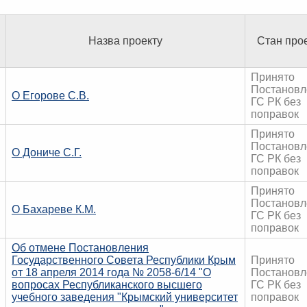
Назва проекту
Стан про
Принято
Постановл
О Егорове С.В.
ГС РК без
поправок
Принято
Постановл
О Дониче С.Г.
ГС РК без
поправок
Принято
Постановл
О Бахареве К.М.
ГС РК без
поправок
Об отмене Постановления
Государственного Совета Республики Крым
Принято
от 18 апреля 2014 года № 2058-6/14 "О
Постановл
вопросах Республиканского высшего
ГС РК без
учебного заведения "Крымский университет
поправок