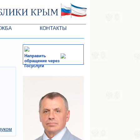
УЖБА
КОНТАКТЫ
Направить
обращение через
Госуслуги
тів ВР
СМИ
-службы
шуком