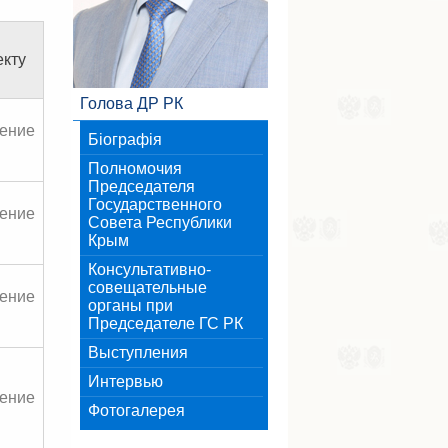
екту
Голова ДР РК
ение
Біографія
Полномочия
Председателя
Государственного
ение
Совета Республики
Крым
Консультативно-
совещательные
ение
органы при
Председателе ГС РК
Выступления
Интервью
ение
Фотогалерея