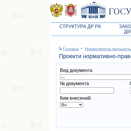
СТРУКТУРА ДР РК
ЗАК
ДІ
Керівництво ВР АРК
Законоп
Головна
Нормотворча дiяльнiсть
Президія ВР АРК
Бюджет 
Проекти нормативно-право
Депутатський корпус
Законы
Вид документа
Постійні комісії ВР АРК
Антикор
Депутатські фракції ВР АРК
Независ
№ документа
Апарат ДР РК
Информ
Ким внесений:
Советники Председателя ГС РК
Схема за
Управление делами ГС РК
Статисти
Поиск депутата по округу