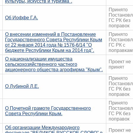
культуры, искусств и туризма".
Принято
Постановл
Об Иоффе Г.А.
ГС РК без
поправок
О внесении изменений в Постановление
Принято
Государственного Совета Республики Крым
Постановл
от 22 января 2014 года № 1576-6/14 "О
ГС РК с
бюджете Республики Крым на 2014 год".
поправкам
О национализации имущества
Проект не
сельскохозяйственного частного
принят
акционерного общества агрофирма "Крым".
Принято
Постановл
О Лубиной Л.Е.
ГС РК без
поправок
Принято
О Почетной грамоте Государственного
Постановл
Совета Республики Крым.
ГС РК без
поправок
Об организации Международного
Проект не
фестиваля "ВЕЛИКОЕ РУССКОЕ СЛОВО" в