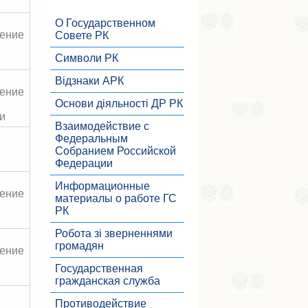
О Государственном
ение
Совете РК
Символи РК
Відзнаки АРК
ение
Основи діяльності ДР РК
и
Взаимодействие с
Федеральным
Собранием Российской
Федерации
Информационные
ение
материалы о работе ГС
РК
Робота зі зверненнями
громадян
ение
Государственная
гражданская служба
Противодействие