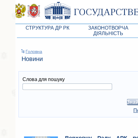
СТРУКТУРА ДР РК
ЗАКОНОТВОРЧА
ДІЯЛЬНІСТЬ
Керівництво ВР АРК
Законопроекты
Головна
Президія ВР АРК
Бюджет Республики Кры
Новини
Депутатський корпус
Законы
Постійні комісії ВР АРК
Антикоррупционная эксп
Слова для пошуку
Депутатські фракції ВР АРК
Независимая антикорруп
Апарат ДР РК
Информация
Советники Председателя ГС РК
Схема законодательного
П
Управление делами ГС РК
Статистика законотворч
Поиск депутата по округу