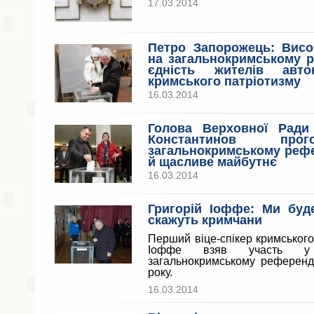
17.03.2014
Петро Запорожець: Висо
на загальнокримському 
єдність жителів авт
кримського патріотизму
16.03.2014
Голова Верховної Рад
Константинов про
загальнокримському рефе
й щасливе майбутнє
16.03.2014
Григорій Іоффе: Ми буде
скажуть кримчани
Перший віце-спікер кримського
Іоффе взяв участь у 
загальнокримському референд
року.
16.03.2014