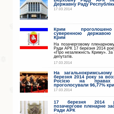
Верховну Раду АРК пе
Державну Раду Республік
17.03.2014
Крим проголошен
суверенною державою
Крим
На позачерговому пленарному
Ради АРК 17 березня 2014 рок
«Про незалежність Криму». За 
депутатів.
17.03.2014
На загальнокримському
березня 2014 року за воз
Росією на правах
проголосували 96,77% кр
17.03.2014
17 березня 2014 р
позачергове пленарне за
Ради АРК