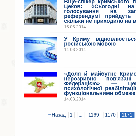
Віце-спікер кримського 
Цеков: «Сьогодні н
голосування на зага
референдумі прийдуть 
скільки не приходило на 
16.03.2014
У Криму відновлюєтьс
російською мовою
14.03.2014
«Доля й майбутнє Кримс
нерозривно пов'язан
Федерацією» — Цен
психологічної реабілітаці
функціональними обмеж
14.03.2014
Назад
1
...
1169
1170
1171