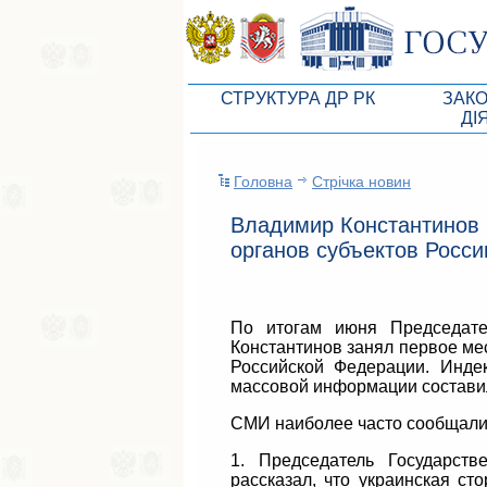
СТРУКТУРА ДР РК
ЗАК
ДІ
Керівництво ВР АРК
Законоп
Головна
Стрічка новин
Президія ВР АРК
Бюджет 
Владимир Константинов 
Депутатський корпус
Законы
органов субъектов Росси
Постійні комісії ВР АРК
Антикор
Депутатські фракції ВР АРК
Независ
По итогам июня Председате
Апарат ДР РК
Информ
Константинов занял первое ме
Российской Федерации. Инде
Советники Председателя ГС РК
Схема за
массовой информации составил
Управление делами ГС РК
Статисти
СМИ наиболее часто сообщали
Поиск депутата по округу
1. Председатель Государст
рассказал, что украинская ст