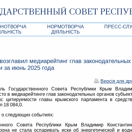
ОНОТВОРЧА
НОРМОТВОРЧА
ПРЕСС-СЛ
ЯЛЬНІСТЬ
ДIЯЛЬНIСТЬ
роекты
Нормативно-правовi та iншi акти ВР АРК
Анонсы
Республики Крым
Порядок денний
Лента новостей
возглавил медиарейтинг глав законодательных
Акти Президії ВР АРК
Фотогалерея
и за июнь 2025 года
рупционная экспертиза
Проекти нормативно-правових та інших ак
Аккредитация 
АРК
Версія для др
имая антикоррупционная экспертиза
Контакты пресс
ль Государственного Совета Республики Крым Влади
ация
сто в медиарейтинге глав законодательных органов субъек
кс цитируемости главы крымского парламента в средст
конодательного процесса в РК
 18 084,0.
ка законотворчества
 о следующих событиях:
венного Совета Республики Крым Владимир Константи
орона не стала оспаривать иски об энергетической и вод