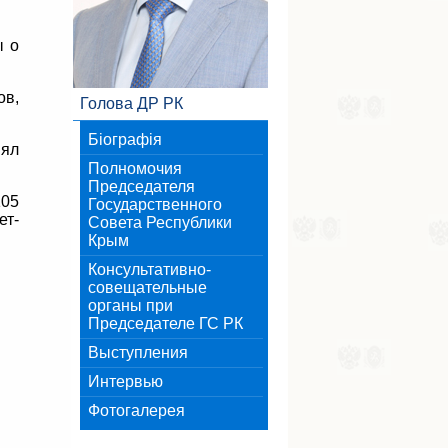
ы о
ов,
Голова ДР РК
Біографія
нял
Полномочия
Председателя
105
Государственного
ет-
Совета Республики
Крым
Консультативно-
совещательные
органы при
Председателе ГС РК
Выступления
Интервью
Фотогалерея