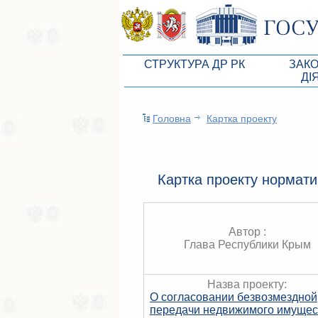
СТРУКТУРА ДР РК
ЗАК
ДІ
Керівництво ВР АРК
Законоп
Головна
Картка проекту
Президія ВР АРК
Бюджет 
Депутатський корпус
Законы
Постійні комісії ВР АРК
Антикор
Картка проекту нормати
Депутатські фракції ВР АРК
Независ
Апарат ДР РК
Информ
Автор :
Глава Республики Крым
Советники Председателя ГС РК
Схема за
Управление делами ГС РК
Статисти
Назва проекту:
О согласовании безвозмездной
Поиск депутата по округу
передачи недвижимого имущес