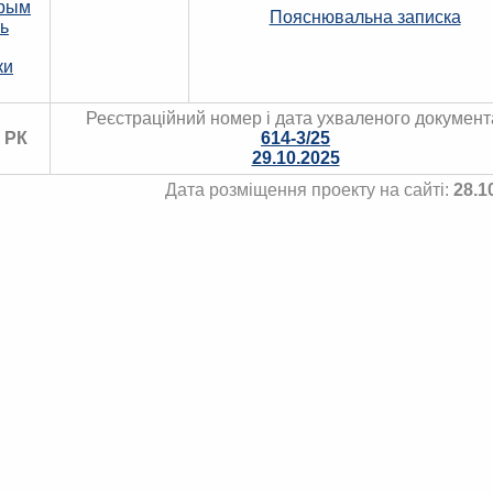
Крым
Пояснювальна записка
ь
ки
Реєстраційний номер і дата ухваленого документ
 РК
614-3/25
29.10.2025
Дата розміщення проекту на сайті:
28.1