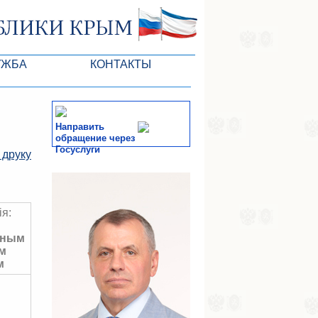
УЖБА
КОНТАКТЫ
Направить
обращение через
Госуслуги
 друку
тів ВР
СМИ
-службы
ія:
нным
м
м