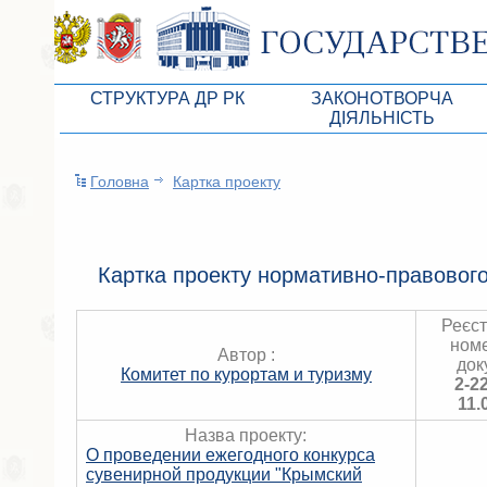
СТРУКТУРА ДР РК
ЗАКОНОТВОРЧА
ДІЯЛЬНІСТЬ
Керівництво ВР АРК
Законопроекты
Головна
Картка проекту
Президія ВР АРК
Бюджет Республики Кры
Депутатський корпус
Законы
Постійні комісії ВР АРК
Антикоррупционная эксп
Картка проекту нормативно-правового
Депутатські фракції ВР АРК
Независимая антикорруп
Реєс
Апарат ДР РК
Информация
номе
Автор :
док
Комитет по курортам и туризму
Советники Председателя ГС РК
Схема законодательного
2-2
11.
Управление делами ГС РК
Статистика законотворч
Назва проекту:
О проведении ежегодного конкурса
Поиск депутата по округу
сувенирной продукции "Крымский