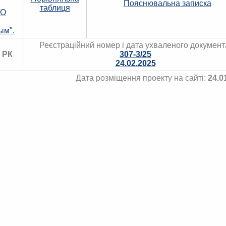
Пояснювальна записка
таблиця
"О
ым".
Реєстраційний номер і дата ухваленого документ
 РК
307-3/25
24.02.2025
Дата розміщення проекту на сайті:
24.0