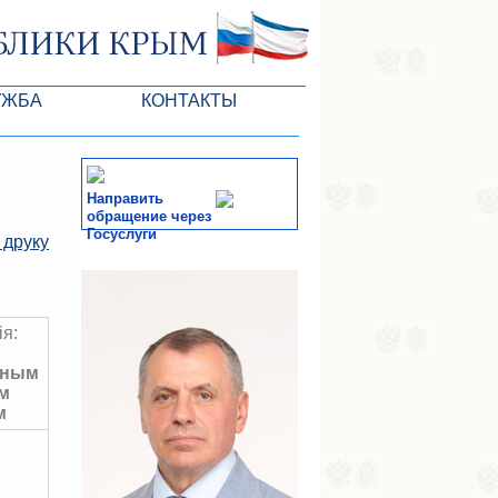
УЖБА
КОНТАКТЫ
Направить
обращение через
Госуслуги
 друку
тів ВР
СМИ
-службы
ія:
нным
м
м