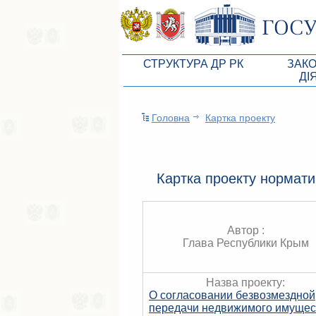
СТРУКТУРА ДР РК
ЗАК
ДІ
Керівництво ВР АРК
Законоп
Головна
Картка проекту
Президія ВР АРК
Бюджет 
Депутатський корпус
Законы
Постійні комісії ВР АРК
Антикор
Картка проекту нормати
Депутатські фракції ВР АРК
Независ
Апарат ДР РК
Информ
Автор :
Глава Республики Крым
Советники Председателя ГС РК
Схема за
Управление делами ГС РК
Статисти
Назва проекту:
О согласовании безвозмездной
Поиск депутата по округу
передачи недвижимого имущес