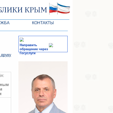
УЖБА
КОНТАКТЫ
Направить
обращение через
Госуслуги
 друку
тів ВР
СМИ
-службы
ія:
нным
м
м