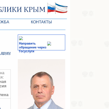
УЖБА
КОНТАКТЫ
Направить
обращение через
Госуслуги
 друку
тів ВР
СМИ
-службы
вна
ія:
ная
сия
лена
а