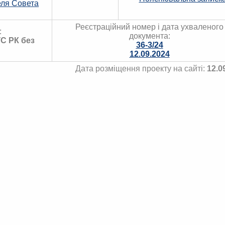
еля Совета
Реєстраційний номер і дата ухваленого
:
документа:
С РК без
36-3/24
12.09.2024
Дата розміщення проекту на сайті:
12.0