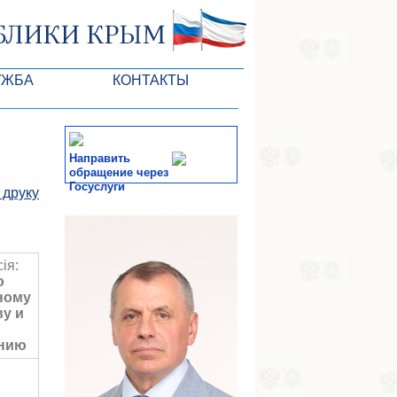
УЖБА
КОНТАКТЫ
Направить
обращение через
Госуслуги
 друку
тів ВР
СМИ
-службы
ія:
о
ному
у и
нию