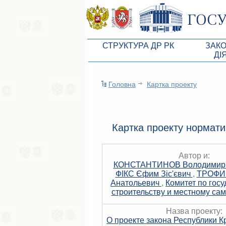
СТРУКТУРА ДР РК
ЗАК
ДІ
Керівництво ВР АРК
Законоп
Головна
Картка проекту
Президія ВР АРК
Бюджет 
Депутатський корпус
Законы
Постійні комісії ВР АРК
Антикор
Картка проекту нормати
Депутатські фракції ВР АРК
Независ
Автор и:
Апарат ДР РК
Информ
КОНСТАНТИНОВ Володимир 
ФІКС Єфим Зіс'євич
,
ТРОФИ
Советники Председателя ГС РК
Схема за
Анатольевич
,
Комитет по гос
строительству и местному са
Управление делами ГС РК
Статисти
Назва проекту:
Поиск депутата по округу
О проекте закона Республики К