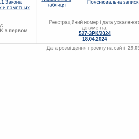
.1 Закона
Пояснювальна записк
таблиця
х и памятных
Реєстраційний номер і дата ухваленог
у:
документа:
РК в первом
527-ЗРК/2024
18.04.2024
Дата розміщення проекту на сайті:
29.0