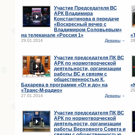
Участие Председателя ВС
АРК Владимира
Константинова в передаче
«Воскресный вечер с
Владимиром Соловьевым»
на телеканале «Россия 1»
«
29.01.2014
Девамы
28
Участие председателя ПК ВС
АРК по нормотворческой
деятельности, организации
работы ВС и связям с
общественностью К.
Бахарева в программе «От и до» на
«
«Транс-М-радио»
25
27.01.2014
Девамы
Участие председателя ПК ВС
АРК по нормотворческой
деятельности, организации
работы Верховного Совета и
связям с общественностью