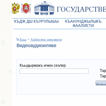
КЪДЖ ДШ КЪУРУЛЫШЫ
КЪАНУНДЖЫЛЫКЪ
ФААЛИЕТИ
КъМДж ЮР реберлери
Законопроекты
Баш
Хаберлер джедвели
КъМДж ЮР Президиумы
Бюджет Республики Кры
Видеоаудиоиляве
Депутатлар корпусы
Законы
КъМДж ЮР даимий комиссиялары
Антикоррупционная эксп
Къыдырмакъ ичюн сезлер
КъМДж ЮР депутатлар фракциялары
Независимая антикорруп
Та
КъМДж ЮР аппараты
Информация
Та
Советники Председателя ГС РК
Схема законодательного
Управление делами ГС РК
Статистика законотворч
Поиск депутата по округу