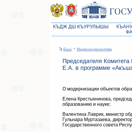
КЪДЖ ДШ КЪУРУЛЫШЫ
КЪАН
Ф
КъМДж ЮР реберлери
Законоп
Баш
Видеоаудиоиляве
КъМДж ЮР Президиумы
Бюджет 
Председателя Комитета 
Депутатлар корпусы
Законы
Е.А. в программе «Акъш
КъМДж ЮР даимий комиссиялары
Антикор
КъМДж ЮР депутатлар фракцияла
Независ
О модернизации объектов обра
КъМДж ЮР аппараты
Информ
Елена Крестьянинова, председ
Советники Председателя ГС РК
Схема за
образованию и науке;
Управление делами ГС РК
Статисти
Валентина Лаврик, министр об
Гульнара Муртазаева, директ
Поиск депутата по округу
Государственного совета Респ