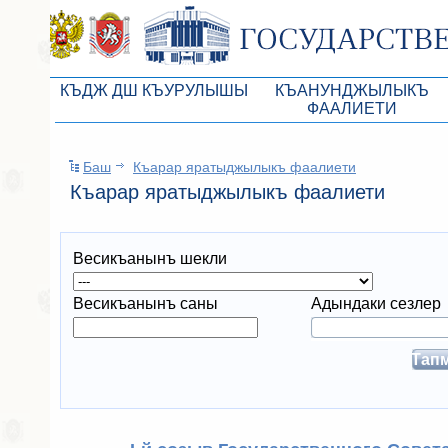
КЪДЖ ДШ КЪУРУЛЫШЫ
КЪАНУНДЖЫЛЫКЪ
ФААЛИЕТИ
КъМДж ЮР реберлери
Законопроекты
Баш
Къарар яратыджылыкъ фаалиети
КъМДж ЮР Президиумы
Бюджет Республики Кры
Къарар яратыджылыкъ фаалиети
Депутатлар корпусы
Законы
КъМДж ЮР даимий комиссиялары
Антикоррупционная эксп
Весикъанынъ шекли
КъМДж ЮР депутатлар фракциялары
Независимая антикорруп
Весикъанынъ саны
Адындаки сезлер
КъМДж ЮР аппараты
Информация
Советники Председателя ГС РК
Схема законодательного
Управление делами ГС РК
Статистика законотворч
Поиск депутата по округу