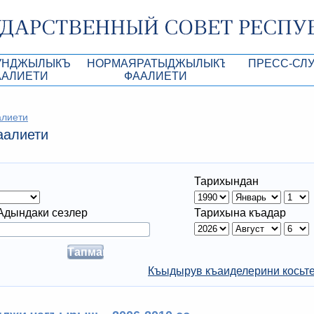
УНДЖЫЛЫКЪ
НОРМАЯРАТЫДЖЫЛЫКЪ
ПРЕСС-СЛ
ААЛИЕТИ
ФААЛИЕТИ
роекты
КъМДж ЮР норматив-укъукъий ве дигер а
Анонсы
алиети
Республики Крым
Кунь тертиплери
Лента новостей
аалиети
КъМДж ЮР Президиумынынъ актлары
Фотогалерея
рупционная экспертиза
КъМДж ЮР норматив-укъукъий ве дигер
Аккредитация 
Тарихындан
актларнынъ лейихалары
ры
имая антикоррупционная экспертиза
Контакты пресс
Адындаки сезлер
Тарихына къадар
ация
конодательного процесса в РК
ка законотворчества
Къыдырув къаиделерини косьт