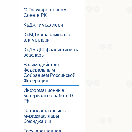
О Государственном
Совете РК
КъДж тимсаллери
КъМДж ярарлыкълар
аляметлери
КъДж ДШ фаалиетининъ
эсаслары
Взаимодействие с
Федеральным
Собранием Российской
Федерации
Информационные
материалы о работе ГС
РК
Ватандашларнынъ
мураджаатлары
боюнджа иш
Государственная