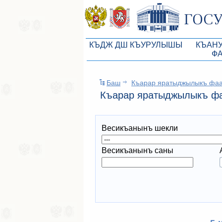
КЪДЖ ДШ КЪУРУЛЫШЫ
КЪАН
Ф
КъМДж ЮР реберлери
Законоп
Баш
Къарар яратыджылыкъ фа
КъМДж ЮР Президиумы
Бюджет 
Къарар яратыджылыкъ ф
Депутатлар корпусы
Законы
КъМДж ЮР даимий комиссиялары
Антикор
Весикъанынъ шекли
КъМДж ЮР депутатлар фракцияла
Независ
Весикъанынъ саны
КъМДж ЮР аппараты
Информ
Советники Председателя ГС РК
Схема за
Управление делами ГС РК
Статисти
Поиск депутата по округу