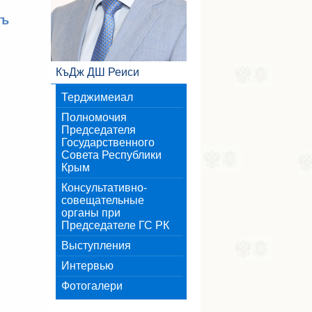
нъ
КъДж ДШ Реиси
Терджимеиал
Полномочия
Председателя
Государственного
Совета Республики
Крым
Консультативно-
совещательные
органы при
Председателе ГС РК
Выступления
Интервью
Фотогалери