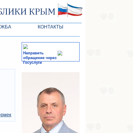
УЖБА
КОНТАКТЫ
ктлары
Направить
обращение через
Госуслуги
СМИ
-службы
ермек