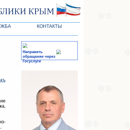
УЖБА
КОНТАКТЫ
ктлары
Направить
обращение через
Госуслуги
СМИ
акъ
-службы
ние
ка,
о-
.