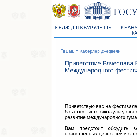
КЪДЖ ДШ КЪУРУЛЫШЫ
КЪАН
Ф
КъМДж ЮР реберлери
Законоп
Баш
Хаберлер джедвели
КъМДж ЮР Президиумы
Бюджет 
Приветствие Вячеслава 
Депутатлар корпусы
Законы
Международного фестива
КъМДж ЮР даимий комиссиялары
Антикор
КъМДж ЮР депутатлар фракцияла
Независ
КъМДж ЮР аппараты
Информ
Приветствую вас на фестивале
Советники Председателя ГС РК
Схема за
богатого историко-культурн
развитие международного гума
Управление делами ГС РК
Статисти
Вам предстоит обсудить в
Поиск депутата по округу
нравственных ценностей и осн