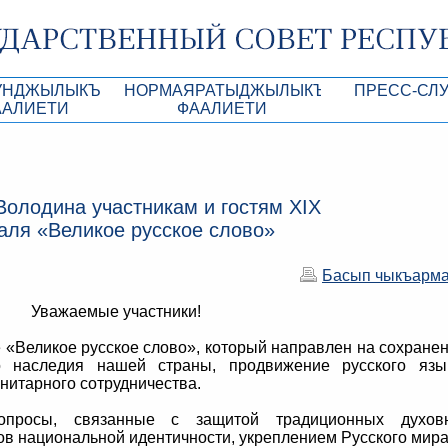
УНДЖЫЛЫКЪ
НОРМАЯРАТЫДЖЫЛЫКЪ
ПРЕСС-СЛ
ААЛИЕТИ
ФААЛИЕТИ
роекты
КъМДж ЮР норматив-укъукъий ве дигер а
Анонсы
Республики Крым
Кунь тертиплери
Лента новостей
Володина участникам и гостям XIX
КъМДж ЮР Президиумынынъ актлары
Фотогалерея
ля «Великое русское слово»
рупционная экспертиза
КъМДж ЮР норматив-укъукъий ве дигер
Аккредитация 
актларнынъ лейихалары
Басып чыкъарм
ры
имая антикоррупционная экспертиза
Контакты пресс
Уважаемые участники!
ация
 «Великое русское слово», который направлен на сохране
конодательного процесса в РК
ого наследия нашей страны, продвижение русского язы
нитарного сотрудничества.
ка законотворчества
опросы, связанные с защитой традиционных духовн
ов национальной идентичности, укреплением Русского мира