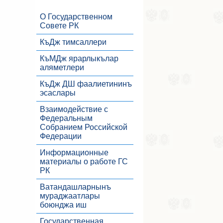
О Государственном
Совете РК
КъДж тимсаллери
КъМДж ярарлыкълар
аляметлери
КъДж ДШ фаалиетининъ
эсаслары
Взаимодействие с
Федеральным
Собранием Российской
Федерации
Информационные
материалы о работе ГС
РК
Ватандашларнынъ
мураджаатлары
боюнджа иш
Государственная