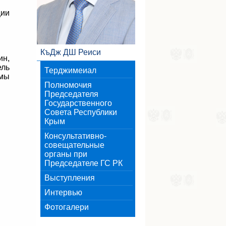
ции
КъДж ДШ Реиси
ин,
ель
Терджимеиал
умы
Полномочия
Председателя
Государственного
Совета Республики
Крым
Консультативно-
совещательные
органы при
Председателе ГС РК
Выступления
Интервью
Фотогалери