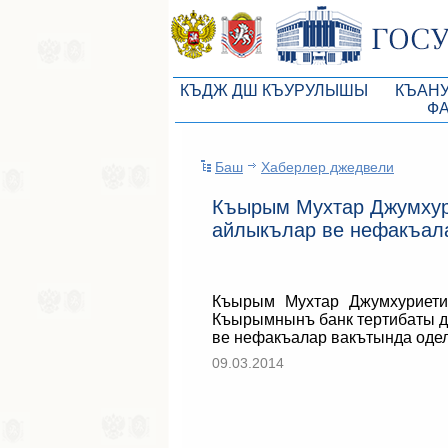
КЪДЖ ДШ КЪУРУЛЫШЫ
КЪАН
Ф
КъМДж ЮР реберлери
Законоп
Баш
Хаберлер джедвели
КъМДж ЮР Президиумы
Бюджет 
Къырым Мухтар Джумхур
Депутатлар корпусы
Законы
айлыкълар ве нефакъал
КъМДж ЮР даимий комиссиялары
Антикор
КъМДж ЮР депутатлар фракцияла
Независ
Къырым Мухтар Джумхуриети
КъМДж ЮР аппараты
Информ
Къырымнынъ банк тертибаты д
ве нефакъалар вакътында одел
Советники Председателя ГС РК
Схема за
09.03.2014
Управление делами ГС РК
Статисти
Поиск депутата по округу