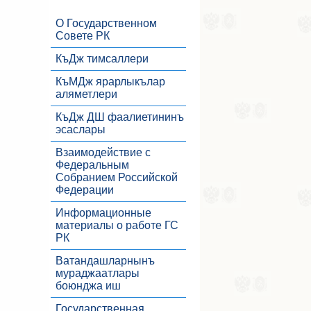
О Государственном
Совете РК
КъДж тимсаллери
КъМДж ярарлыкълар
аляметлери
КъДж ДШ фаалиетининъ
эсаслары
Взаимодействие с
Федеральным
Собранием Российской
Федерации
Информационные
материалы о работе ГС
РК
Ватандашларнынъ
мураджаатлары
боюнджа иш
Государственная