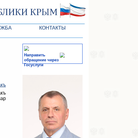
УЖБА
КОНТАКТЫ
ктлары
Направить
обращение через
Госуслуги
СМИ
акъ
-службы
акъ
лар