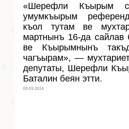
«Шерефли Къырым с
умумкъырым референд
къол тутам ве мухтар
мартнынъ 16-да сайлав 
ве Къырымнынъ такъд
чагъырам», — мухтари
депутаты, Шерефли Къы
Баталин беян этти.
09.03.2014