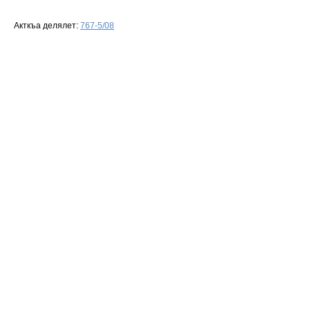
Акткъа делялет:
767-5/08