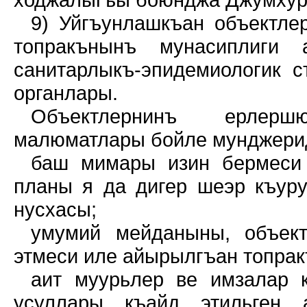
9) Уйгъунлашкъан объектле
топракънынъ мунасиплиги
санитарлыкъ-эпидемиологик 
органлары.
Объектлернинъ ерлерш
малюматлары бойле мунджери­
баш мимары изин бермеси 
планы я да дигер шеэр къур
нусхасы;
умумий мейданыны, объек
этмеси иле айырылгъан топрак
аит муурьлер ве имзалар 
усуллары къайд этильген 