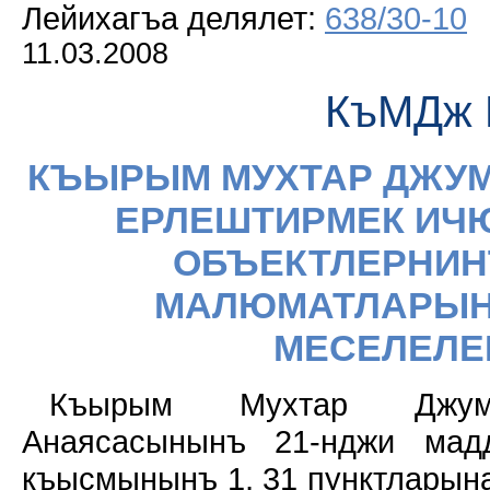
Лейихагъа делялет:
638/30-10
11.03.2008
КъМДж 
КЪЫРЫМ МУХТАР ДЖУМ
ЕРЛЕШТИРМЕК ИЧЮ
ОБЪЕКТЛЕРНИН
МАЛЮМАТЛАРЫН
МЕСЕЛЕЛЕ
Къырым Мухтар Джум
Анаясасынынъ 21-нджи мад
къысмынынъ 1, 31 пунктларын