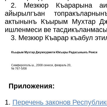
2. Мезкюр Къарарына аи
айырылгъан топракъларнын
актынынъ Къырым Мухтар Дж
ишленмеси ве тасдикъланмасы 
3. Мезкюр Къарар къабул эти
Къырым Мухтар Джумхуриети Юкъары Радасынынъ Реиси
Симферополь ш., 2008 сенеси, февраль 20,
№ 767-5/08
Приложения:
1.
Перечень законов Республи