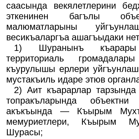
саасында векялетлерини бед
эткенинен багълы объ
малюматларыны уйгъунла
весикъаларгъа ашагъыдаки нет
1) Шуранынъ къарары 
территориаль громадалары
къурулышы ерлери уйгъунлаш
мустакъиль идаре этюв органл
2) Аит къарарлар тарзында
топракъларында объектни
акъкъында — Къырым Мухта
мемуриетлери, Къырым Му
Шурасы;