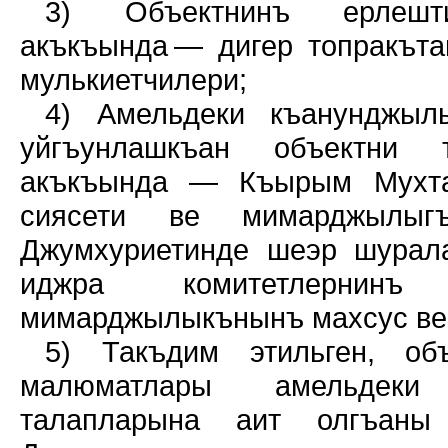
3) Объектнинъ ерлешт
акъкъында — дигер топракът
мулькиетчилери;
4) Амельдеки къанунджылы
уйгъунлашкъан объектни 
акъкъында — Къырым Мухта
сиясети ве мимарджылыг
Джумхуриетинде шеэр шурал
иджра комитетлернин
мимарджылыкънынъ махсус век
5) Такъдим этильген, об
малюматлары амельдеки
талапларына аит олгъан