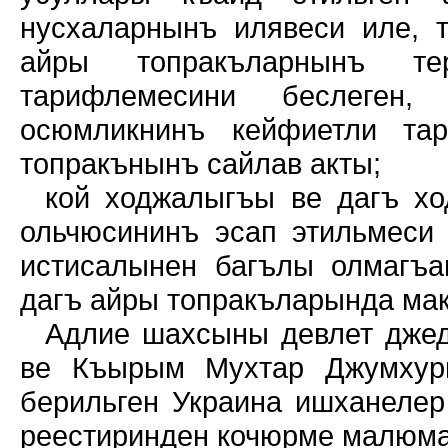
нусхаларнынъ илявеси иле, 
айры топракъларнынъ те
тарифлемесини беслеген, 
осюмликнинъ кейфиетли та
топракънынъ сайлав акты;
кой ходжалыгъы ве дагъ х
ольчюсининъ эсап этильмеси
истисалынен багълы олмагъа
дагъ айры топракъларында ма
Адлие шахсыны девлет джед
ве Къырым Мухтар Джумхури
берильген Украина ишханелер
реестиринден кочюрме малюма