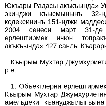
Юкъары Радасы акъкъында» У
экинджи къысмынынъ 32-н
кодексининъ 151-нджи маддес
2004 сенеси март 31-де 
ерлештирмек ичюн топрак
акъкъында» 427 санлы Къарар
Къырым Мухтар Джумхуриети
р е:
1. Объектлерни ерлештирме
Къырым Мухтар Джумхуриетинд
амельдеки къануджылыгъына