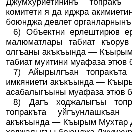
Джумхуриетининъ топракъ
комитети я да иджра акимиети
боюнджа девлет органларнынъ
6) Объектни ерлештирюв ер
малюматлары табиат къорув
олгъаны акъкъында — Къырым 
табиат муитини муафаза этюв 
7) Айырылгъан топракъта
имкяниети акъкъында — Къыр
асабалыгъыны муафаза этюв б
8) Дагъ ходжалыгъы топр
топракъта уйгъунлашкъан 
акъкъында — Къырым Мухтар 
ходжалыгъы боюнджа Джумхури