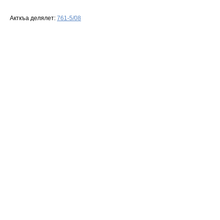
Акткъа делялет:
761-5/08