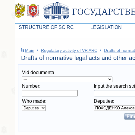
STRUCTURE OF SC RC
LEGISLATION
Leaders of SC ARC
Законопроекты
Main
Regulatory activity of VR ARC
Drafts of normat
Presidium of SC ARC
Бюджет Республики Кры
Drafts of normative legal acts and other a
Deputies of SC ARC
Законы
Vid documenta
Permanent commissions of SC ARC
Антикоррупционная эксп
Deputy factions of SC ARC
Независимая антикорруп
Number:
Input the search stri
Apparatus of SC of the ARC
Информация
Who made:
Deputies:
Советники Председателя ГС РК
Схема законодательного
Управление делами ГС РК
Статистика законотворч
Поиск депутата по округу