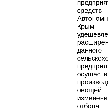
предпр
средс
Автоном
Крым ч
удешевл
расшир
данног
сельскох
предприя
осущест
произв
овощей
измене
отбора