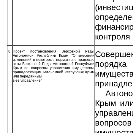
(инвести
опреде
финан
контроля
8.
Проект постановления Верховной Рады
Совершен
Автономной Республики Крым "О внесении
изменений в некоторые нормативно-правовые
порядк
акты Верховной Рады Автономной Республики
Крым по вопросам управления имуществом,
имуществ
принадлежащим Автономной Республике Крым
или переданным
в ее управление"
принадл
Автоном
Крым или
управлен
вопро
имущес