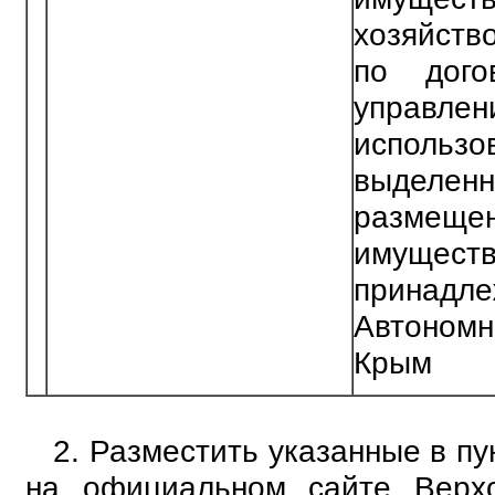
хозяйств
по дого
управл
исполь
выде
размещ
имуществ
принадл
Автоном
Крым
2. Разместить указанные в п
на официальном сайте Верх