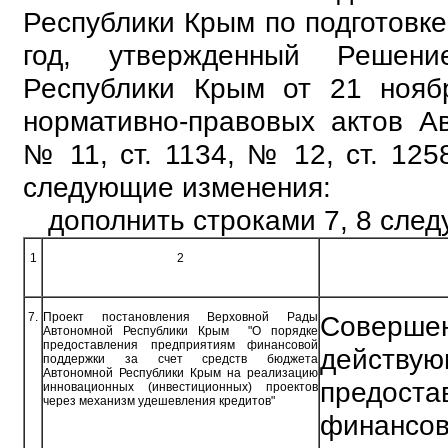
Республики Крым по подготовке
год, утвержденный Решен
Республики Крым от 21 нояб
нормативно-правовых актов Ав
№ 11, ст. 1134, № 12, ст. 1258
следующие изменения:
дополнить строками 7, 8 сле
1
2
7.
Проект постановления Верховной Рады
Совершен
Автономной Республики Крым "О порядке
предоставления предприятиям финансовой
действ
поддержки за счет средств бюджета
Автономной Республики Крым на реализацию
предоста
инновационных (инвестиционных) проектов
через механизм удешевления кредитов"
финанс