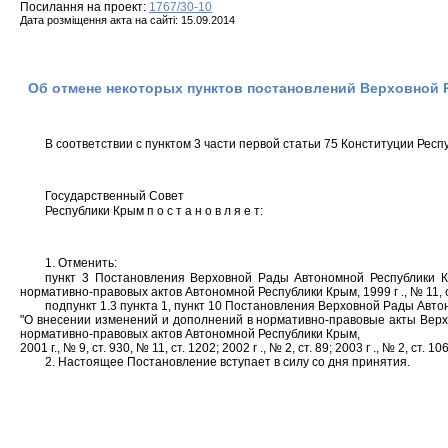
Посилання на проект:
1767/30-10
Дата розміщення акта на сайті: 15.09.2014
Об отмене некоторых пунктов постановлений Верховной 
В соответствии с пунктом 3 части первой статьи 75 Конституции Рес
Государственный Совет
Республики Крым п о с т а н о в л я е т:
1. Отменить:
пункт 3 Постановления Верховной Рады Автономной Республики К
нормативно-правовых актов Автономной Республики Крым, 1999 г ., № 11, с
подпункт 1.3 пункта 1, пункт 10 Постановления Верховной Рады Авто
"О внесении изменений и дополнений в нормативно-правовые акты Вер
нормативно-правовых актов Автономной Республики Крым,
2001 г., № 9, ст. 930, № 11, ст. 1202; 2002 г ., № 2, ст. 89; 2003 г ., № 2, ст. 106
2. Настоящее Постановление вступает в силу со дня принятия.