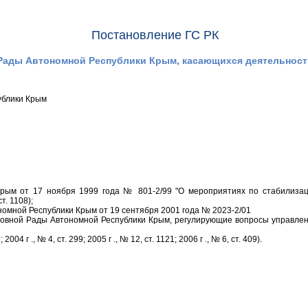
Постановление ГС РК
Рады Автономной Республики Крым, касающихся деятельности
публики Крым
рым от 17 ноября 1999 года № 801-2/99 "О мероприятиях по стабилизац
т. 1108);
номной Республики Крым от 19 сентября 2001 года № 2023-2/01
ховной Рады Автономной Республики Крым, регулирующие вопросы управле
; 2004 г ., № 4, ст. 299; 2005 г ., № 12, ст. 1121; 2006 г ., № 6, ст. 409).